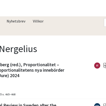
Nyhetsbrev
Villkor
 Nergelius
erg (red.), Proportionalitet –
roportionalitetens nya innebörder
Jure) 2024
25
s. 465–468
l Review in Sweden after the