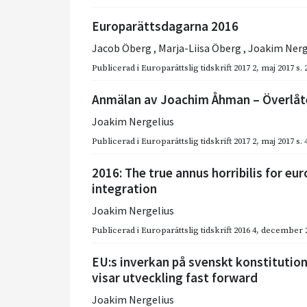
Europarättsdagarna 2016
Jacob Öberg
,
Marja-Liisa Öberg
,
Joakim Nerg
Publicerad i
Europarättslig tidskrift 2017 2
,
maj 2017
s.
Anmälan av Joachim Åhman – Överlåte
Joakim Nergelius
Publicerad i
Europarättslig tidskrift 2017 2
,
maj 2017
s.
2016: The true annus horribilis for e
integration
Joakim Nergelius
Publicerad i
Europarättslig tidskrift 2016 4
,
december 
EU:s inverkan på svenskt konstitution
visar utveckling fast forward
Joakim Nergelius