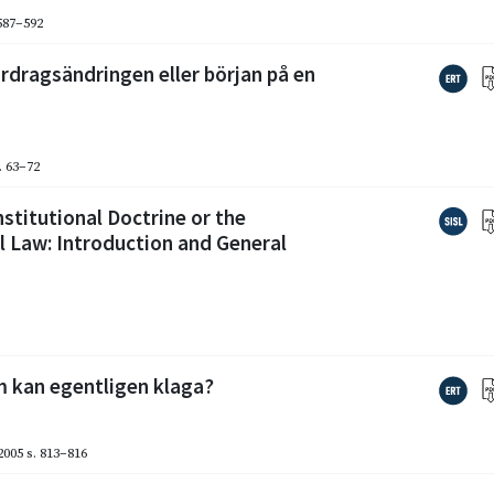
 587–592
ördragsändringen eller början på en
. 63–72
titutional Doctrine or the
 Law: Introduction and General
m kan egentligen klaga?
2005
s. 813–816