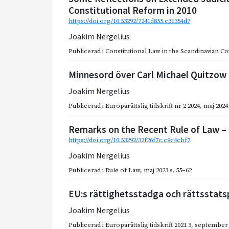
Constitutional Reform in 2010
https://doi.org/10.53292/7241d855.c31354d7
Joakim Nergelius
Publicerad i
Constitutional Law in the Scandinavian Co
Minnesord över Carl Michael Quitzow
Joakim Nergelius
Publicerad i
Europarättslig tidskrift nr 2 2024
,
maj 2024
Remarks on the Recent Rule of Law – 
https://doi.org/10.53292/32f26f7c.c9c4cbf7
Joakim Nergelius
Publicerad i
Rule of Law
,
maj 2023
s. 55–62
EU:s rättighetsstadga och rättsstat
Joakim Nergelius
Publicerad i
Europarättslig tidskrift 2021 3
,
september 