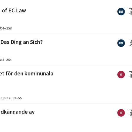
s of EC Law
 354–358
 Das Ding an Sich?
 344–354
et för den kommunala
 1997
s. 33–56
odkännande av