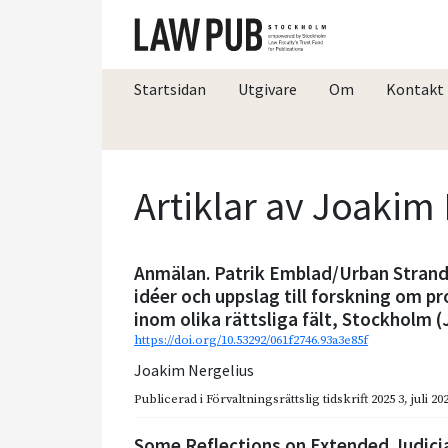
Startsidan
Utgivare
Om
Kontakt
Artiklar av Joakim
Anmälan. Patrik Emblad/Urban Strandb
idéer och uppslag till forskning om p
inom olika rättsliga fält, Stockholm (
https://doi.org/10.53292/061f2746.93a3e85f
Joakim Nergelius
Publicerad i
Förvaltningsrättslig tidskrift 2025 3
,
juli 20
Some Reflections on Extended Judicia