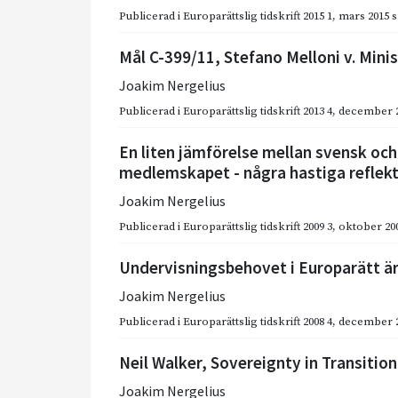
Publicerad i
Europarättslig tidskrift 2015 1
,
mars 2015
s
Mål C-399/11, Stefano Melloni v. Minis
Joakim Nergelius
Publicerad i
Europarättslig tidskrift 2013 4
,
december 
En liten jämförelse mellan svensk och
medlemskapet - några hastiga reflek
Joakim Nergelius
Publicerad i
Europarättslig tidskrift 2009 3
,
oktober 20
Undervisningsbehovet i Europarätt är
Joakim Nergelius
Publicerad i
Europarättslig tidskrift 2008 4
,
december 
Neil Walker, Sovereignty in Transition
Joakim Nergelius