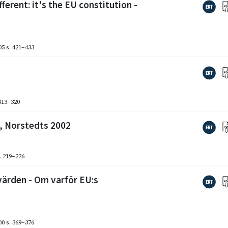
erent: it's the EU constitution -
05
s. 421–433
 313–320
n, Norstedts 2002
. 219–226
värden - Om varför EU:s
00
s. 369–376