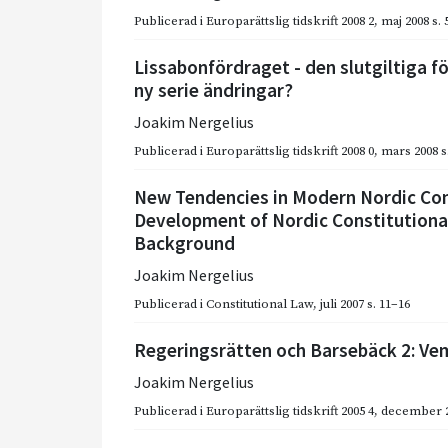
Publicerad i
Europarättslig tidskrift 2008 2
,
maj 2008
s.
Lissabonfördraget - den slutgiltiga f
ny serie ändringar?
Joakim Nergelius
Publicerad i
Europarättslig tidskrift 2008 0
,
mars 2008
s
New Tendencies in Modern Nordic Cons
Development of Nordic Constitutional
Background
Joakim Nergelius
Publicerad i
Constitutional Law
,
juli 2007
s. 11–16
Regeringsrätten och Barsebäck 2: Ve
Joakim Nergelius
Publicerad i
Europarättslig tidskrift 2005 4
,
december 