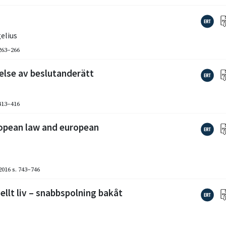
elius
 263–266
lse av beslutanderätt
 413–416
uropean law and european
2016
s. 743–746
ellt liv – snabbspolning bakåt