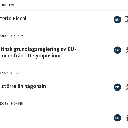
. 101–109
terio Fiscal
2013
s. 815–819
 finsk grundlagsreglering av EU-
tioner från ett symposium
09
s. 469–474
 större än någonsin
2008
s. 843–848