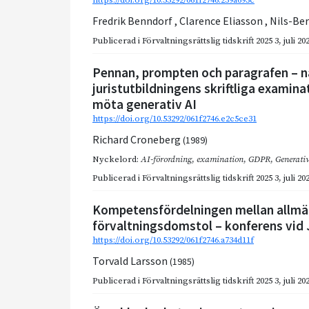
https://doi.org/10.53292/061f2746.239a693c
Fredrik Benndorf
,
Clarence Eliasson
,
Nils-Ber
Publicerad i
Förvaltningsrättslig tidskrift 2025 3
,
juli 20
Pennan, prompten och paragrafen – n
juristutbildningens skriftliga exami
möta generativ AI
https://doi.org/10.53292/061f2746.e2c5ce31
Richard Croneberg
(1989)
Nyckelord:
AI-förordning
,
examination
,
GDPR
,
Generati
Publicerad i
Förvaltningsrättslig tidskrift 2025 3
,
juli 20
Kompetensfördelningen mellan allmä
förvaltningsdomstol – konferens vid J
https://doi.org/10.53292/061f2746.a734d11f
Torvald Larsson
(1985)
Publicerad i
Förvaltningsrättslig tidskrift 2025 3
,
juli 20