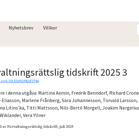
Nyhetsbrev
Villkor
altningsrättslig tidskrift 2025 3
i.org/10.53292/061f2746
re i denna utgåva:
Martina Axmin
,
Fredrik Benndorf
,
Richard Cron
 Eliasson
,
Marlene Frånberg
,
Sara Johannesson
,
Torvald Larsson
,
na Litins’ka
,
Titti Mattsson
,
Nils-Bertil Morgell
,
Joakim Nergeliu
 Wiklander
,
Vera Yllner
d av
Förvaltningsrättslig tidskrift
, juli 2025