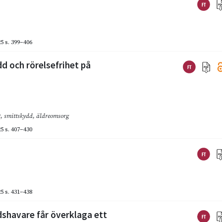
25
s. 399–406
dd och rörelsefrihet på
t
,
smittskydd
,
äldreomsorg
25
s. 407–430
25
s. 431–438
dshavare får överklaga ett