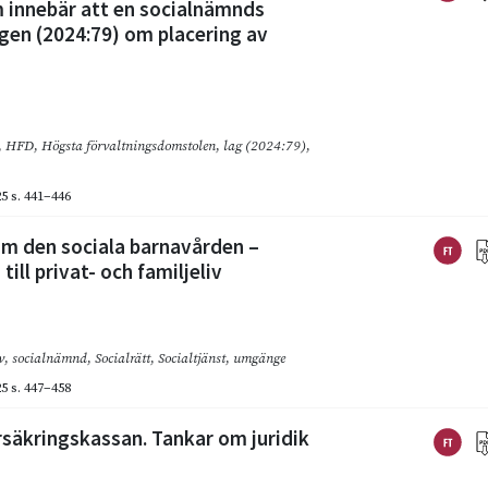
 innebär att en socialnämnds
gen (2024:79) om placering av
,
HFD
,
Högsta förvaltningsdomstolen
,
lag (2024:79)
,
25
s. 441–446
m den sociala barnavården –
ill privat- och familjeliv
v
,
socialnämnd
,
Socialrätt
,
Socialtjänst
,
umgänge
25
s. 447–458
rsäkringskassan. Tankar om juridik