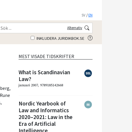
SV
/
EN
Alternativ
INKLUDERA JURIDIKBOK.SE
MEST VISADE TIDSKRIFTER
What is Scandinavian
Law?
januari 2007, 9789185142668
eberg
,
Rune
s
,
Nordic Yearbook of
Law and Informatics
2020–2021: Law in the
Era of Artificial
Intelligence