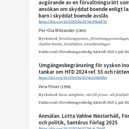
avgörande av en förvaltningsrätt som
ansökan om skyddat boende enligt la
barn i skyddat boende avslås
https://doi.org/10.53292/061f2746.89bdd747
Per-Ola Wiklander
(1985)
Nyckelord:
förvaltningsprocess
,
förvaltningsprocesslagen
skyddat boende
,
Socialtjänst
,
socialtjänstlagen
Publicerad i
Förvaltningsrättslig tidskrift 2025 3
,
juli 20
Umgängesbegränsning för syskon ino
tankar om HFD 2024 ref. 55 och rätten t
https://doi.org/10.53292/061f2746.634b00b6
Vera Yllner
(1990)
Nyckelord:
barns rättigheter
,
rätt till privat- och familjeli
Publicerad i
Förvaltningsrättslig tidskrift 2025 3
,
juli 20
Anmälan. Lotta Vahlne Westerhäll, Fö
och politik, Santérus Förlag 2025
https://doi.org/10.53292/061f2746.4c7f6aff