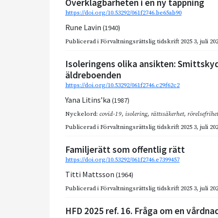
Överklagbarheten i en ny tappning
https://doi.org/10.53292/061f2746.be65ab90
Rune Lavin
(1940)
Publicerad i
Förvaltningsrättslig tidskrift 2025 3
,
juli 20
Isoleringens olika ansikten: Smittsky
äldreboenden
https://doi.org/10.53292/061f2746.c29f62c2
Yana Litins’ka
(1987)
Nyckelord:
covid-19
,
isolering
,
rättssäkerhet
,
rörelsefrihe
Publicerad i
Förvaltningsrättslig tidskrift 2025 3
,
juli 20
Familjerätt som offentlig rätt
https://doi.org/10.53292/061f2746.e7399457
Titti Mattsson
(1964)
Publicerad i
Förvaltningsrättslig tidskrift 2025 3
,
juli 20
HFD 2025 ref. 16. Fråga om en vårdna