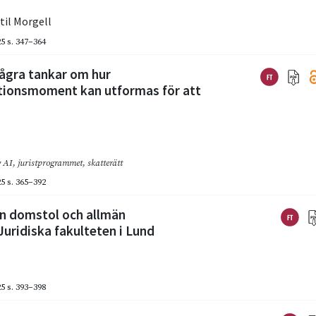
til Morgell
25
s. 347–364
ågra tankar om hur
nationsmoment kan utformas för att
v AI
,
juristprogrammet
,
skatterätt
25
s. 365–392
n domstol och allmän
uridiska fakulteten i Lund
25
s. 393–398