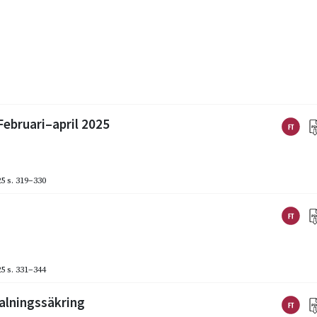
ebruari–april 2025
25
s. 319–330
25
s. 331–344
alningssäkring