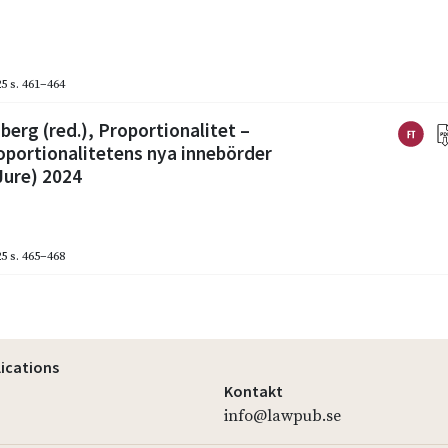
25
s. 461–464
erg (red.), Proportionalitet –
roportionalitetens nya innebörder
Jure) 2024
25
s. 465–468
lications
Kontakt
info@lawpub.se