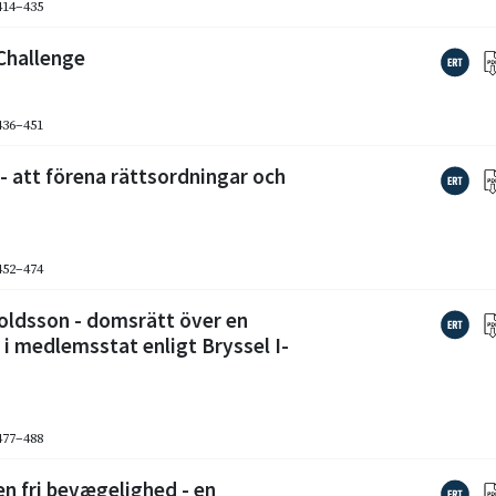
 414–435
 Challenge
 436–451
- att förena rättsordningar och
 452–474
noldsson - domsrätt över en
 medlemsstat enligt Bryssel I-
 477–488
n fri bevægelighed - en