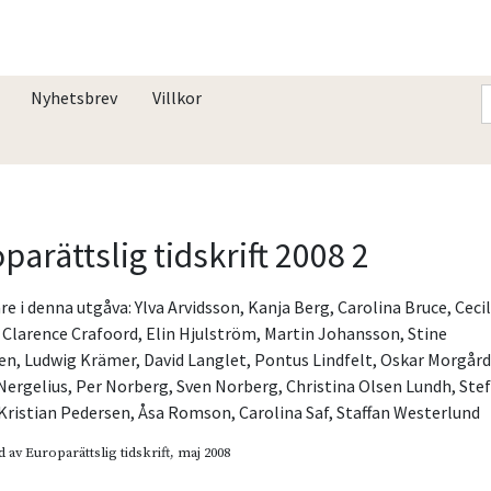
Nyhetsbrev
Villkor
parättslig tidskrift 2008 2
re i denna utgåva:
Ylva Arvidsson
,
Kanja Berg
,
Carolina Bruce
,
Cecil
,
Clarence Crafoord
,
Elin Hjulström
,
Martin Johansson
,
Stine
en
,
Ludwig Krämer
,
David Langlet
,
Pontus Lindfelt
,
Oskar Morgår
Nergelius
,
Per Norberg
,
Sven Norberg
,
Christina Olsen Lundh
,
Ste
Kristian Pedersen
,
Åsa Romson
,
Carolina Saf
,
Staffan Westerlund
d av
Europarättslig tidskrift
, maj 2008