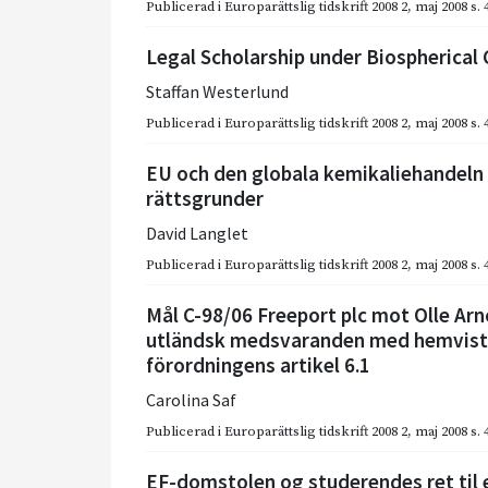
Publicerad i
Europarättslig tidskrift 2008 2
,
maj 2008
s.
Legal Scholarship under Biospherical
Staffan Westerlund
Publicerad i
Europarättslig tidskrift 2008 2
,
maj 2008
s.
EU och den globala kemikaliehandeln 
rättsgrunder
David Langlet
Publicerad i
Europarättslig tidskrift 2008 2
,
maj 2008
s.
Mål C-98/06 Freeport plc mot Olle Ar
utländsk medsvaranden med hemvist i
förordningens artikel 6.1
Carolina Saf
Publicerad i
Europarättslig tidskrift 2008 2
,
maj 2008
s.
EF-domstolen og studerendes ret til e