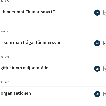
 350–370
ett hinder mot "klimatsmart"
 371–377
n - som man frågar får man svar
 378–396
vgifter inom miljöområdet
 397–413
lsorganisationen