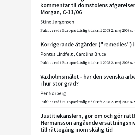
kommentar til domstolens afgørelser
Morgan, C-11/06
Stine Jørgensen
Publicerad i
Europarättslig tidskrift 2008 2
,
maj 2008
s.
Korrigerande åtgärder ("remedies") 
Pontus Lindfelt
,
Carolina Bruce
Publicerad i
Europarättslig tidskrift 2008 2
,
maj 2008
s.
Vaxholmsmålet - har den svenska arb
i hur stor grad?
Per Norberg
Publicerad i
Europarättslig tidskrift 2008 2
,
maj 2008
s.
Justitiekanslern, gör om och gör rät
Hermansson angående ersättningsnivå
till rättegång inom skälig tid