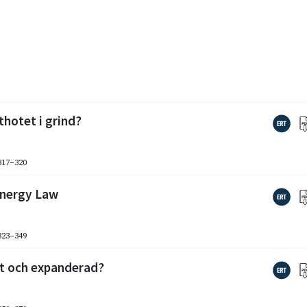
thotet i grind?
 317–320
Energy Law
 323–349
kt och expanderad?