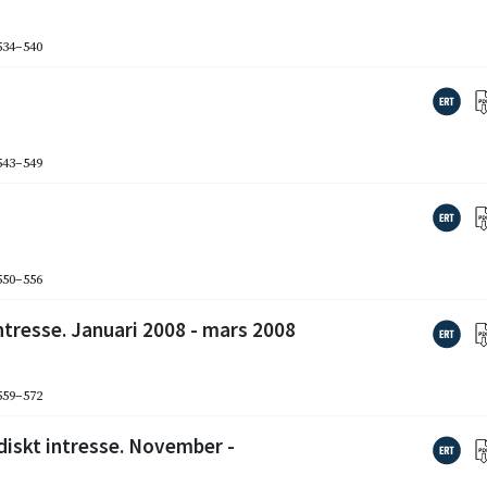
 534–540
 543–549
 550–556
ntresse. Januari 2008 - mars 2008
 559–572
diskt intresse. November -