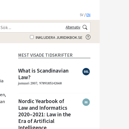
SV
/
EN
Alternativ
INKLUDERA JURIDIKBOK.SE
MEST VISADE TIDSKRIFTER
What is Scandinavian
Law?
ia
januari 2007, 9789185142668
den
,
Nordic Yearbook of
fan
Law and Informatics
2020–2021: Law in the
Era of Artificial
Intelligence