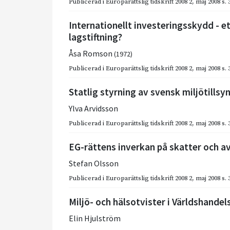
Publicerad i
Europarättslig tidskrift 2008 2
,
maj 2008
s.
Internationellt investeringsskydd - 
lagstiftning?
Åsa Romson
(1972)
Publicerad i
Europarättslig tidskrift 2008 2
,
maj 2008
s.
Statlig styrning av svensk miljötillsy
Ylva Arvidsson
Publicerad i
Europarättslig tidskrift 2008 2
,
maj 2008
s.
EG-rättens inverkan på skatter och a
Stefan Olsson
Publicerad i
Europarättslig tidskrift 2008 2
,
maj 2008
s.
Miljö- och hälsotvister i Världshande
Elin Hjulström