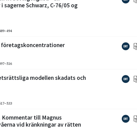
 i sagerne Schwarz, C-76/05 og
 489–494
i företagskoncentrationer
 497–516
etsrättsliga modellen skadats och
 517–533
t! Kommentar till Magnus
erna vid kränkningar av rätten