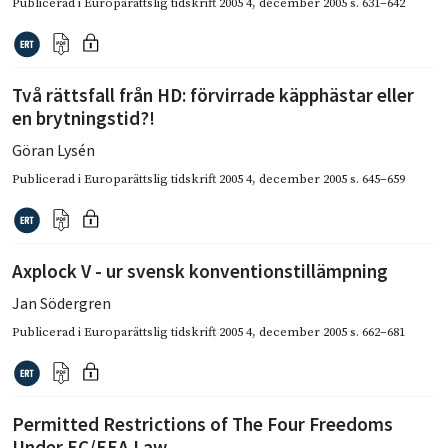
Publicerad i
Europarättslig tidskrift 2005 4
,
december 2005
s. 631–642
Två rättsfall från HD: förvirrade käpphästar eller
en brytningstid?!
Göran Lysén
Publicerad i
Europarättslig tidskrift 2005 4
,
december 2005
s. 645–659
Axplock V - ur svensk konventionstillämpning
Jan Södergren
Publicerad i
Europarättslig tidskrift 2005 4
,
december 2005
s. 662–681
Permitted Restrictions of The Four Freedoms
Under EC/EEA Law