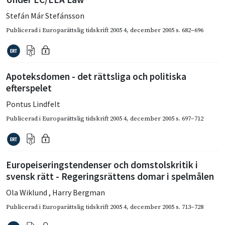
Stefán Már Stefánsson
Publicerad i
Europarättslig tidskrift 2005 4
,
december 2005
s. 682–696
Apoteksdomen - det rättsliga och politiska
efterspelet
Pontus Lindfelt
Publicerad i
Europarättslig tidskrift 2005 4
,
december 2005
s. 697–712
Europeiseringstendenser och domstolskritik i
svensk rätt - Regeringsrättens domar i spelmålen
Ola Wiklund
,
Harry Bergman
Publicerad i
Europarättslig tidskrift 2005 4
,
december 2005
s. 713–728