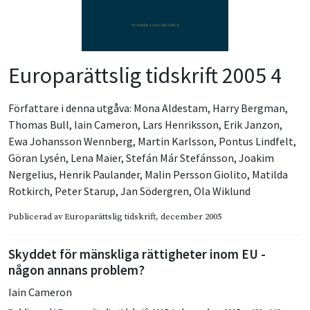
Europarättslig tidskrift 2005 4
Författare i denna utgåva:
Mona Aldestam
,
Harry Bergman
,
Thomas Bull
,
Iain Cameron
,
Lars Henriksson
,
Erik Janzon
,
Ewa Johansson Wennberg
,
Martin Karlsson
,
Pontus Lindfelt
,
Göran Lysén
,
Lena Maier
,
Stefán Már Stefánsson
,
Joakim
Nergelius
,
Henrik Paulander
,
Malin Persson Giolito
,
Matilda
Rotkirch
,
Peter Starup
,
Jan Södergren
,
Ola Wiklund
Publicerad av
Europarättslig tidskrift
, december 2005
Skyddet för mänskliga rättigheter inom EU -
någon annans problem?
Iain Cameron