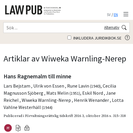
SV
/
EN
Alternativ
INKLUDERA JURIDIKBOK.SE
Artiklar av Wiweka Warnling-Nerep
Hans Ragnemalm till minne
Lars Bejstam
,
Ulrik von Essen
,
Rune Lavin
,
Cecilia
(1940)
Magnusson Sjöberg
,
Mats Melin
,
Eskil Nord
,
Jane
(1951)
Reichel
,
Wiweka Warnling-Nerep
,
Henrik Wenander
,
Lotta
Vahlne Westerhäll
(1944)
Publicerad i
Förvaltningsrättslig tidskrift 2016 3
,
oktober 2016
s. 315–318