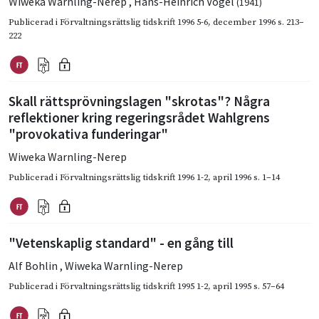
Wiweka Warnling-Nerep
,
Hans-Heinrich Vogel
(1941)
Publicerad i
Förvaltningsrättslig tidskrift 1996 5-6
,
december 1996
s. 213–
222
Skall rättsprövningslagen "skrotas"? Några
reflektioner kring regeringsrådet Wahlgrens
"provokativa funderingar"
Wiweka Warnling-Nerep
Publicerad i
Förvaltningsrättslig tidskrift 1996 1-2
,
april 1996
s. 1–14
"Vetenskaplig standard" - en gång till
Alf Bohlin
,
Wiweka Warnling-Nerep
Publicerad i
Förvaltningsrättslig tidskrift 1995 1-2
,
april 1995
s. 57–64