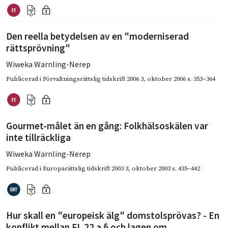
Den reella betydelsen av en "moderniserad
rättsprövning"
Wiweka Warnling-Nerep
Publicerad i
Förvaltningsrättslig tidskrift 2006 3
,
oktober 2006
s. 353–364
Gourmet-målet än en gång: Folkhälsoskälen var
inte tillräckliga
Wiweka Warnling-Nerep
Publicerad i
Europarättslig tidskrift 2003 3
,
oktober 2003
s. 435–442
Hur skall en "europeisk älg" domstolsprövas? - En
konflikt mellan FL 22 a § och lagen om