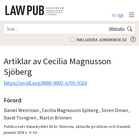
SV
/
EN
Alternativ
INKLUDERA JURIDIKBOK.SE
Artiklar av Cecilia Magnusson
Sjöberg
https://orcid.org/0000-0002-6795-9510
Förord
Daniel Westman
,
Cecilia Magnusson Sjöberg
,
Sören Öman
,
David Törngren
,
Martin Brinnen
Publicerad i
Dataskyddet 50 år: Historia, aktuella problem och framtid
,
januari 2024
s. 5–14