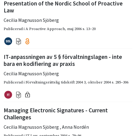
Presentation of the Nordic School of Proactive
Law
Cecilia Magnusson Sjöberg
Publicerad i
A Proactive Approach
,
maj 2006
s. 13–20
IT-anpassningen av 5 § förvaltningslagen - inte
bara en kodifiering av praxis
Cecilia Magnusson Sjöberg
Publicerad i
Förvaltningsrättslig tidskrift 2004 3
,
oktober 2004
s. 285–306
Managing Electronic Signatures - Current
Challenges
Cecilia Magnusson Sjöberg
,
Anna Nordén
Publicerad i
IT Law
,
september 2004
s. 79–96