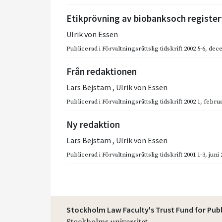
Etikprövning av biobanksoch register
Ulrik von Essen
Publicerad i
Förvaltningsrättslig tidskrift 2002 5-6
,
dec
Från redaktionen
Lars Bejstam
,
Ulrik von Essen
Publicerad i
Förvaltningsrättslig tidskrift 2002 1
,
februa
Ny redaktion
Lars Bejstam
,
Ulrik von Essen
Publicerad i
Förvaltningsrättslig tidskrift 2001 1-3
,
juni 
Stockholm Law Faculty's Trust Fund for Pub
Stockholms universitet