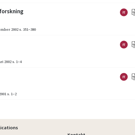
forskning
ember 2002
s. 351–380
ri 2002
s. 1–4
2001
s. 1–2
lications
Kontakt