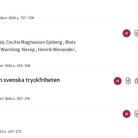
ber 2020
s. 727–728
,
Cecilia Magnusson Sjöberg
,
Mats
40)
 Warnling-Nerep
,
Henrik Wenander
,
er 2016
s. 315–318
n svenska tryckfriheten
er 2016
s. 357–376
13
s. 147–172