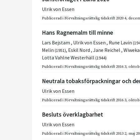
Ulrik von Essen
Publicerad i
Förvaltningsrättslig tidskrift 2020 4
,
decem
Hans Ragnemalm till minne
Lars Bejstam
,
Ulrik von Essen
,
Rune Lavin
(19
Melin
,
Eskil Nord
,
Jane Reichel
,
Wiweka
(1951)
Lotta Vahlne Westerhäll
(1944)
Publicerad i
Förvaltningsrättslig tidskrift 2016 3
,
oktob
Neutrala tobaksförpackningar och de
Ulrik von Essen
Publicerad i
Förvaltningsrättslig tidskrift 2016 3
,
oktob
Besluts överklagbarhet
Ulrik von Essen
Publicerad i
Förvaltningsrättslig tidskrift 2013 2
,
maj 20