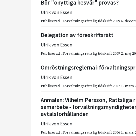
Bör "onyttiga besvär" prövas?
Ulrik von Essen
Publicerad i
Förvaltningsrättslig tidskrift 2009 4
,
decem
Delegation av föreskriftsrätt
Ulrik von Essen
Publicerad i
Förvaltningsrättslig tidskrift 2009 2
,
maj 20
Omröstningsreglerna i förvaltningsp
Ulrik von Essen
Publicerad i
Förvaltningsrättslig tidskrift 2007 1
,
mars 
Anmälan: Vilhelm Persson, Rättsliga 
samarbete - förvaltningsmyndigheters
avtalsförhållanden
Ulrik von Essen
Publicerad i
Förvaltningsrättslig tidskrift 2006 1
,
mars 