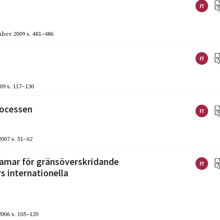
ber 2009
s. 481–486
09
s. 117–130
rocessen
2007
s. 51–62
ramar för gränsöverskridande
 internationella
2006
s. 105–120