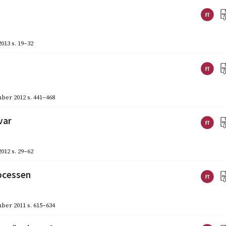
2013
s. 19–32
ber 2012
s. 441–468
var
2012
s. 29–62
rocessen
ber 2011
s. 615–634