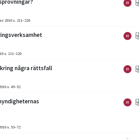
dsprövningar?
er 2010
s. 211–220
ringsverksamhet
10
s. 111–120
kring några rättsfall
2010
s. 49–52
 myndigheternas
2010
s. 53–72