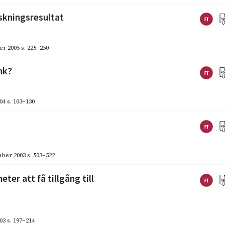
skningsresultat
er 2005
s. 225–250
nk?
04
s. 103–130
ber 2003
s. 503–522
ter att få tillgång till
03
s. 197–214