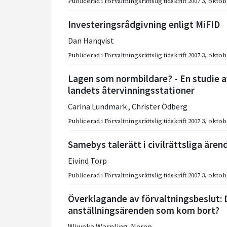
Publicerad i
Förvaltningsrättslig tidskrift 2007 3
,
oktob
Investeringsrådgivning enligt MiFID
Dan Hanqvist
Publicerad i
Förvaltningsrättslig tidskrift 2007 3
,
oktob
Lagen som normbildare? - En studie 
landets återvinningsstationer
Carina Lundmark
,
Christer Ödberg
Publicerad i
Förvaltningsrättslig tidskrift 2007 3
,
oktob
Samebys talerätt i civilrättsliga ären
Eivind Torp
Publicerad i
Förvaltningsrättslig tidskrift 2007 3
,
oktob
Överklagande av förvaltningsbeslut:
anställningsärenden som kom bort?
Wiweka Warnling-Nerep