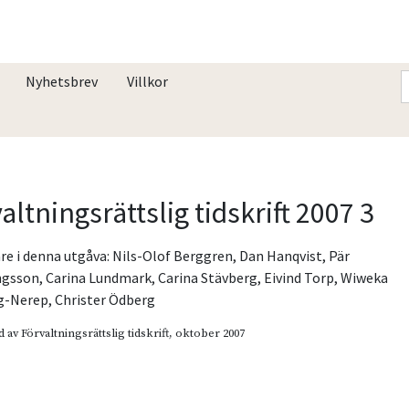
Nyhetsbrev
Villkor
altningsrättslig tidskrift 2007 3
re i denna utgåva:
Nils-Olof Berggren
,
Dan Hanqvist
,
Pär
gsson
,
Carina Lundmark
,
Carina Stävberg
,
Eivind Torp
,
Wiweka
g-Nerep
,
Christer Ödberg
d av
Förvaltningsrättslig tidskrift
, oktober 2007