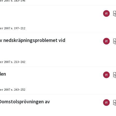
er 2007
s. 183–196
er 2007
s. 197–212
av nedskräpningsproblemet vid
er 2007
s. 213–242
den
er 2007
s. 243–252
 Domstolsprövningen av