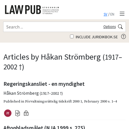
SV
/
EN
Options
INCLUDE JURIDIKBOK.SE
Articles by Håkan Strömberg
(1917–
2002 †)
Regeringskansliet - en myndighet
Håkan Strömberg
(1917–2002 †)
Published in
Förvaltningsrättslig tidskrift 2000 1
,
February 2000
s. 1–4
Aftonbladsmålet (NJA 1999 s. 275)