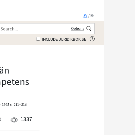
SV
/
EN
Options
INCLUDE JURIDIKBOK.SE
män
mpetens
 1995
s. 211–216
3
1337