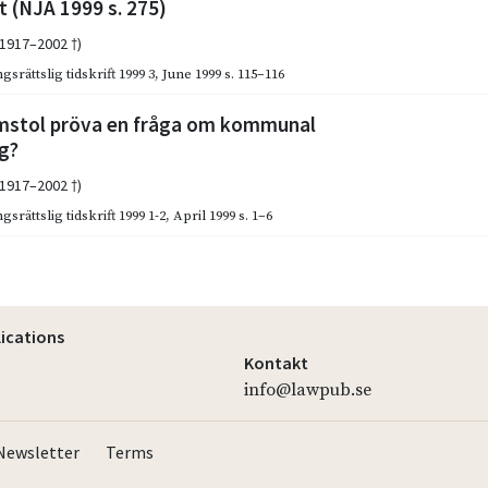
 (NJA 1999 s. 275)
(1917–2002 †)
gsrättslig tidskrift 1999 3
,
June 1999
s. 115–116
mstol pröva en fråga om kommunal
g?
(1917–2002 †)
gsrättslig tidskrift 1999 1-2
,
April 1999
s. 1–6
lications
Kontakt
info@lawpub.se
Newsletter
Terms