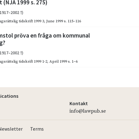
 (NJA 1999 s. 275)
(1917–2002 †)
gsrättslig tidskrift 1999 3
,
June 1999
s. 115–116
mstol pröva en fråga om kommunal
g?
(1917–2002 †)
gsrättslig tidskrift 1999 1-2
,
April 1999
s. 1–6
lications
Kontakt
info@lawpub.se
Newsletter
Terms