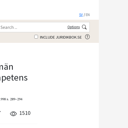
SV
/
EN
Options
INCLUDE JURIDIKBOK.SE
lmän
mpetens
998
s. 289–294
7
1510