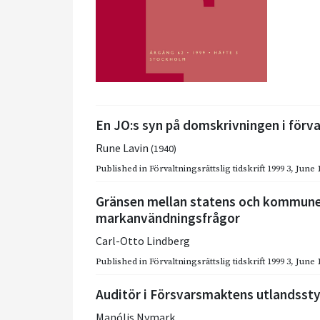
En JO:s syn på domskrivningen i förv
Rune Lavin
(1940)
Published in
Förvaltningsrättslig tidskrift 1999 3
,
June 
Gränsen mellan statens och kommun
markanvändningsfrågor
Carl-Otto Lindberg
Published in
Förvaltningsrättslig tidskrift 1999 3
,
June 
Auditör i Försvarsmaktens utlandsst
Manólis Nymark