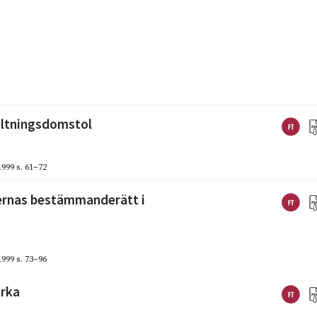
altningsdomstol
1999
s. 61–72
ernas bestämmanderätt i
1999
s. 73–96
yrka