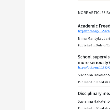
MORE ARTICLES B
Academic Freed
https://doi.org/10.5329
Niina Mäntylä
,
Jar
Published in
Rule of L
School supervis
more seriously
https://doi.org/10.532
Suvianna Hakaleh
Published in
Nordisk so
Disciplinary me
Suvianna Hakaleh
Published in
Nordisk so