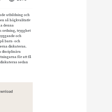
de utbildning och
en så högkvalitativ
mma denna
 ordning, trygghet
ebyggande och
 på barn- och
erna diskuteras.
a disciplinära
tningarna för att få
 diskuteras sedan
wnload