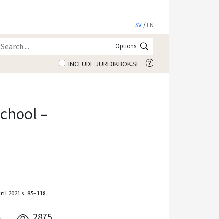
SV
/
EN
Options
INCLUDE JURIDIKBOK.SE
school –
ril 2021
s. 85–118
4
2875