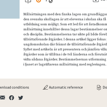
Målsättningen med den finska lagen om grundläggan
den svenska skollagen är att eleverna i skolan ska få 
utbildning som möjligt. Som ett led för att åstadko
målsättning innehåller dessa lagar bestämmelser om
och disciplin. Bestämmelserna tar sikte på både för
tillrättaförande åtgärder. I denna artikel ligger fokus
ungdomsskolan där främst de tillrättaförande åtgärd
Syftet med artikeln är att presentera och jämföra vilk
åtgärder som är tillåtna i de två länderna och förutsät
vidta sådana åtgärder. Bestämmelsernas utformning
i ljuset av lagstiftarens målsättning med regleringen.
nload conditions
Automatic reference
Do