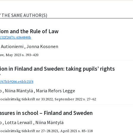
Y THE SAME AUTHOR(S)
om and the Rule of Law
2/32f26f7c.6564840b
i Autioniemi
,
Jonna Kosonen
aw
,
May 2023
s. 393–420
ion in Finland and Sweden: taking pupils’ rights
?
92/67bb9266.e6bb21f4
to
,
Niina Mäntylä
,
Maria Refors Legge
cialrättslig tidskrift nr 33.2022
,
September 2022
s. 27–62
asures in school – Finland and Sweden
to
,
Lotta Lerwall
,
Niina Mäntylä
cialrättslig tidskrift nr 27–28.2021
,
April 2021
s. 85–118