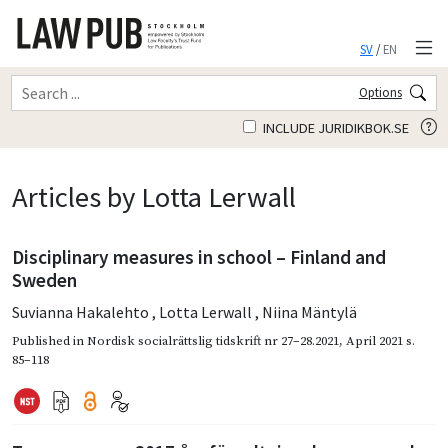
SV
/
EN
Options
INCLUDE JURIDIKBOK.SE
Articles by Lotta Lerwall
Disciplinary measures in school – Finland and
Sweden
Suvianna Hakalehto
,
Lotta Lerwall
,
Niina Mäntylä
Published in
Nordisk socialrättslig tidskrift nr 27–28.2021
,
April 2021
s.
85–118