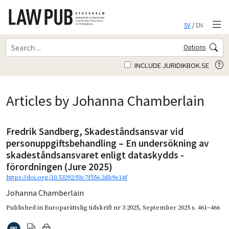
SV
/
EN
Options
INCLUDE JURIDIKBOK.SE
Articles by Johanna Chamberlain
Fredrik Sandberg, Skadeståndsansvar vid
personuppgiftsbehandling – En undersökning av
skadeståndsansvaret enligt dataskydds -
förordningen (Jure 2025)
https://doi.org/10.53292/f0c7f556.2db9e14f
Johanna Chamberlain
Published in
Europarättslig tidskrift nr 3 2025
,
September 2025
s. 461–466