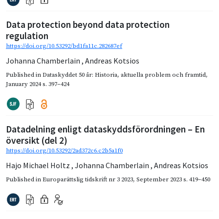
Data protection beyond data protection
regulation
https://doi.org/10.53292/bd1fa11c.282687ef
Johanna Chamberlain
,
Andreas Kotsios
Published in
Dataskyddet 50 år: Historia, aktuella problem och framtid
,
January 2024
s. 397–424
Datadelning enligt dataskyddsförordningen – En
översikt (del 2)
https://doi.org/10.53292/2ad372c6.c2b5a1f0
Hajo Michael Holtz
,
Johanna Chamberlain
,
Andreas Kotsios
Published in
Europarättslig tidskrift nr 3 2023
,
September 2023
s. 419–450