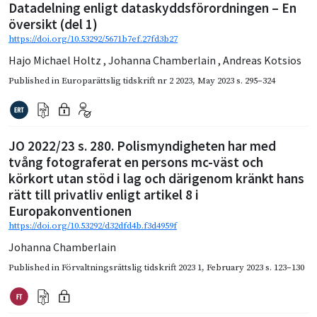
Datadelning enligt dataskyddsförordningen – En
översikt (del 1)
https://doi.org/10.53292/5671b7ef.27fd3b27
Hajo Michael Holtz
,
Johanna Chamberlain
,
Andreas Kotsios
Published in
Europarättslig tidskrift nr 2 2023
,
May 2023
s. 295–324
JO 2022/23 s. 280. Polismyndigheten har med
tvång fotograferat en persons mc-väst och
körkort utan stöd i lag och därigenom kränkt hans
rätt till privatliv enligt artikel 8 i
Europakonventionen
https://doi.org/10.53292/d32dfd4b.f3d4959f
Johanna Chamberlain
Published in
Förvaltningsrättslig tidskrift 2023 1
,
February 2023
s. 123–130