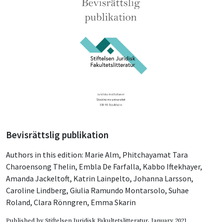
Bevisrättslig publikation
Authors in this edition:
Marie Alm
,
Phitchayamat Tara
Charoensong Thelin
,
Embla De Farfalla
,
Kabbo Iftekhayer
,
Amanda Jackeltoft
,
Katrin Lainpelto
,
Johanna Larsson
,
Caroline Lindberg
,
Giulia Ramundo Montarsolo
,
Suhae
Roland
,
Clara Rönngren
,
Emma Skarin
Published by
Stiftelsen Juridisk Fakultetslitteratur
, January 2021