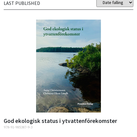
LAST PUBLISHED
God ekologisk status i ytvattenförekomster
978-91-985387-9-3