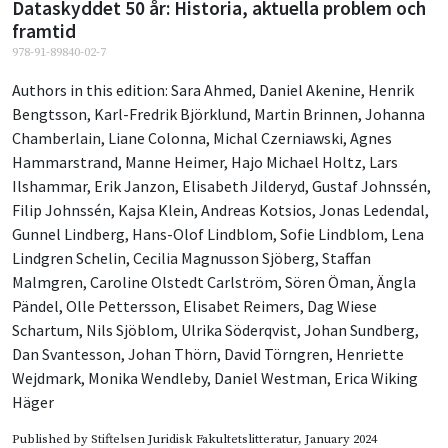
Dataskyddet 50 år: Historia, aktuella problem och
framtid
978-91-89840-02-7
Authors in this edition:
Sara Ahmed
,
Daniel Akenine
,
Henrik
Bengtsson
,
Karl-Fredrik Björklund
,
Martin Brinnen
,
Johanna
Chamberlain
,
Liane Colonna
,
Michal Czerniawski
,
Agnes
Hammarstrand
,
Manne Heimer
,
Hajo Michael Holtz
,
Lars
Ilshammar
,
Erik Janzon
,
Elisabeth Jilderyd
,
Gustaf Johnssén
,
Filip Johnssén
,
Kajsa Klein
,
Andreas Kotsios
,
Jonas Ledendal
,
Gunnel Lindberg
,
Hans-Olof Lindblom
,
Sofie Lindblom
,
Lena
Lindgren Schelin
,
Cecilia Magnusson Sjöberg
,
Staffan
Malmgren
,
Caroline Olstedt Carlström
,
Sören Öman
,
Ängla
Pändel
,
Olle Pettersson
,
Elisabet Reimers
,
Dag Wiese
Schartum
,
Nils Sjöblom
,
Ulrika Söderqvist
,
Johan Sundberg
,
Dan Svantesson
,
Johan Thörn
,
David Törngren
,
Henriette
Wejdmark
,
Monika Wendleby
,
Daniel Westman
,
Erica Wiking
Häger
Published by
Stiftelsen Juridisk Fakultetslitteratur
, January 2024