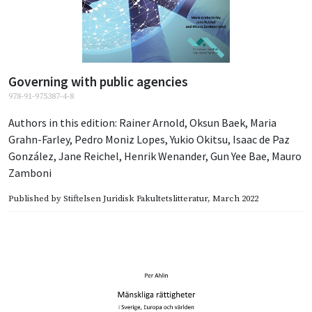
Governing with public agencies
978-91-975387-4-8
Authors in this edition:
Rainer Arnold
,
Oksun Baek
,
Maria
Grahn-Farley
,
Pedro Moniz Lopes
,
Yukio Okitsu
,
Isaac de Paz
González
,
Jane Reichel
,
Henrik Wenander
,
Gun Yee Bae
,
Mauro
Zamboni
Published by
Stiftelsen Juridisk Fakultetslitteratur
, March 2022