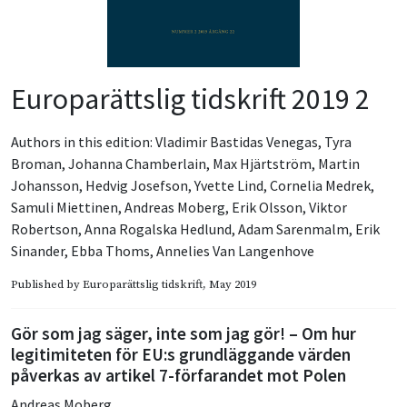
Europarättslig tidskrift 2019 2
Authors in this edition:
Vladimir Bastidas Venegas
,
Tyra
Broman
,
Johanna Chamberlain
,
Max Hjärtström
,
Martin
Johansson
,
Hedvig Josefson
,
Yvette Lind
,
Cornelia Medrek
,
Samuli Miettinen
,
Andreas Moberg
,
Erik Olsson
,
Viktor
Robertson
,
Anna Rogalska Hedlund
,
Adam Sarenmalm
,
Erik
Sinander
,
Ebba Thoms
,
Annelies Van Langenhove
Published by
Europarättslig tidskrift
, May 2019
Gör som jag säger, inte som jag gör! – Om hur
legitimiteten för EU:s grundläggande värden
påverkas av artikel 7-förfarandet mot Polen
Andreas Moberg