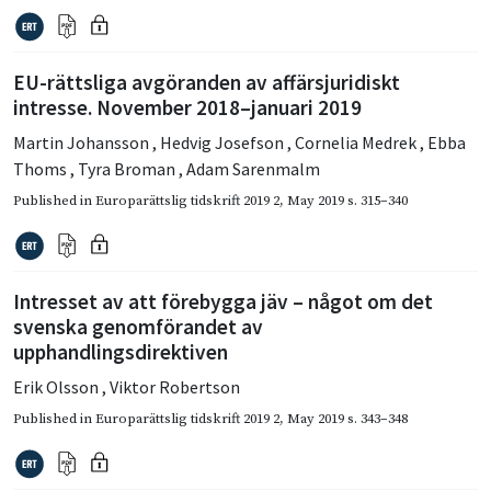
EU-rättsliga avgöranden av affärsjuridiskt
intresse. November 2018–januari 2019
Martin Johansson
,
Hedvig Josefson
,
Cornelia Medrek
,
Ebba
Thoms
,
Tyra Broman
,
Adam Sarenmalm
Published in
Europarättslig tidskrift 2019 2
,
May 2019
s. 315–340
Intresset av att förebygga jäv – något om det
svenska genomförandet av
upphandlingsdirektiven
Erik Olsson
,
Viktor Robertson
Published in
Europarättslig tidskrift 2019 2
,
May 2019
s. 343–348