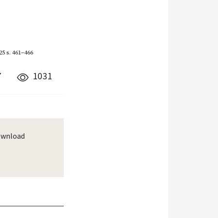
25
s. 461–466
7
1031
wnload