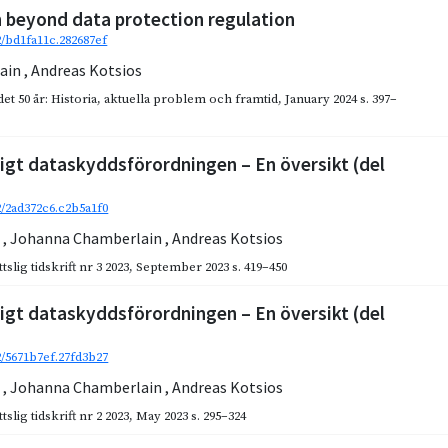
 beyond data protection regulation
2/bd1fa11c.282687ef
ain
,
Andreas Kotsios
et 50 år: Historia, aktuella problem och framtid
,
January 2024
s. 397–
igt dataskyddsförordningen – En översikt (del
92/2ad372c6.c2b5a1f0
z
,
Johanna Chamberlain
,
Andreas Kotsios
slig tidskrift nr 3 2023
,
September 2023
s. 419–450
igt dataskyddsförordningen – En översikt (del
92/5671b7ef.27fd3b27
z
,
Johanna Chamberlain
,
Andreas Kotsios
slig tidskrift nr 2 2023
,
May 2023
s. 295–324