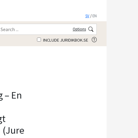
SV
/
EN
Options
INCLUDE JURIDIKBOK.SE
 – En
gt
 (Jure