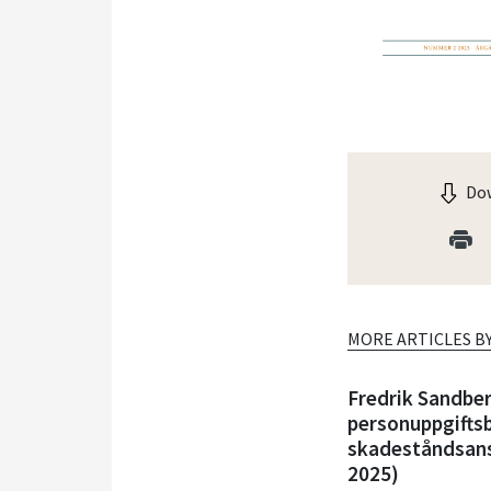
Dow
MORE ARTICLES B
Fredrik Sandbe
personuppgifts
skadeståndsans
2025)