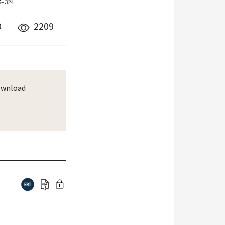
5–324
0
2209
wnload