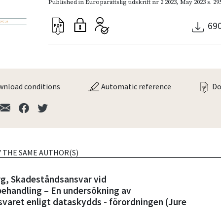
Published in
Europarättslig tidskrift nr 2 2023
,
May 2023
s. 29
69
nload conditions
Automatic reference
Do
Y THE SAME AUTHOR(S)
rg, Skadeståndsansvar vid
behandling – En undersökning av
varet enligt dataskydds - förordningen (Jure