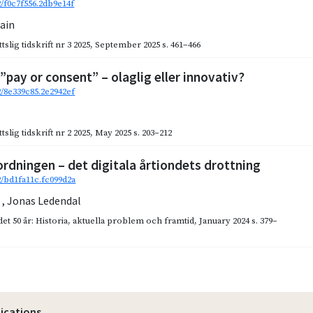
2/f0c7f556.2db9e14f
ain
slig tidskrift nr 3 2025
,
September 2025
s. 461–466
”pay or consent” – olaglig eller innovativ?
2/8e339c85.2e2942ef
z
slig tidskrift nr 2 2025
,
May 2025
s. 203–212
dningen – det digitala årtiondets drottning
92/bd1fa11c.fc099d2a
z
,
Jonas Ledendal
et 50 år: Historia, aktuella problem och framtid
,
January 2024
s. 379–
lications