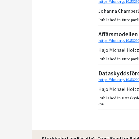
https://doi.org/10.5329
Johanna Chamberl
Published in
Europarätt
Affärsmodellen 
https://doi.org/10.5329
Hajo Michael Holt
Published in
Europarätt
Dataskyddsföror
https://doi.org/10.532
Hajo Michael Holt
Published in
Dataskydd
396
Stockholm Law Faculty's Trust Fund for Pub