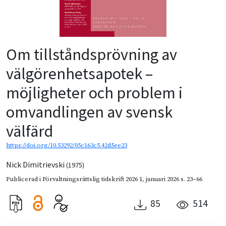
Om tillståndsprövning av
välgörenhetsapotek –
möjligheter och problem i
omvandlingen av svensk
välfärd
https://doi.org/10.53292/05c163c5.42d5ee23
Nick Dimitrievski
(1975)
Publicerad i
Förvaltningsrättslig tidskrift 2026 1
,
januari 2026
s. 23–66
85
514