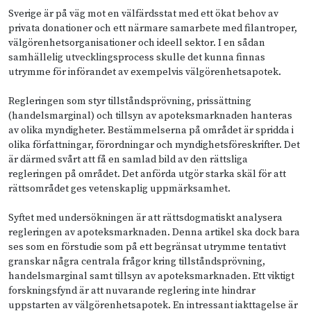
Sverige är på väg mot en välfärdsstat med ett ökat behov av
privata donationer och ett närmare samarbete med filantroper,
välgörenhetsorganisationer och ideell sektor. I en sådan
samhällelig utvecklingsprocess skulle det kunna finnas
utrymme för införandet av exempelvis välgörenhetsapotek.
Regleringen som styr tillståndsprövning, prissättning
(handelsmarginal) och tillsyn av apoteksmarknaden hanteras
av olika myndigheter. Bestämmelserna på området är spridda i
olika författningar, förordningar och myndighetsföreskrifter. Det
är därmed svårt att få en samlad bild av den rättsliga
regleringen på området. Det anförda utgör starka skäl för att
rättsområdet ges vetenskaplig uppmärksamhet.
Syftet med undersökningen är att rättsdogmatiskt analysera
regleringen av apoteksmarknaden. Denna artikel ska dock bara
ses som en förstudie som på ett begränsat utrymme tentativt
granskar några centrala frågor kring tillståndsprövning,
handelsmarginal samt tillsyn av apoteksmarknaden. Ett viktigt
forskningsfynd är att nuvarande reglering inte hindrar
uppstarten av välgörenhetsapotek. En intressant iakttagelse är