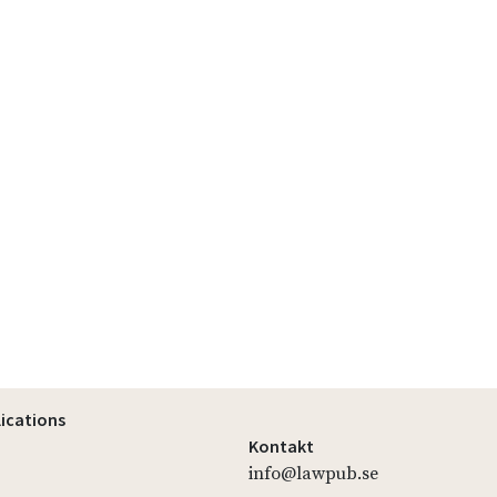
lications
Kontakt
info@lawpub.se