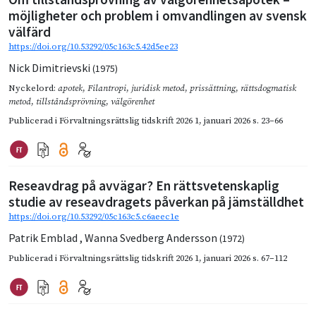
möjligheter och problem i omvandlingen av svensk
välfärd
https://doi.org/10.53292/05c163c5.42d5ee23
Nick Dimitrievski
(1975)
Nyckelord:
apotek
,
Filantropi
,
juridisk metod
,
prissättning
,
rättsdogmatisk
metod
,
tillståndsprövning
,
välgörenhet
Publicerad i
Förvaltningsrättslig tidskrift 2026 1
,
januari 2026
s. 23–66
Reseavdrag på avvägar? En rättsvetenskaplig
studie av reseavdragets påverkan på jämställdhet
https://doi.org/10.53292/05c163c5.c6aeec1e
Patrik Emblad
,
Wanna Svedberg Andersson
(1972)
Publicerad i
Förvaltningsrättslig tidskrift 2026 1
,
januari 2026
s. 67–112