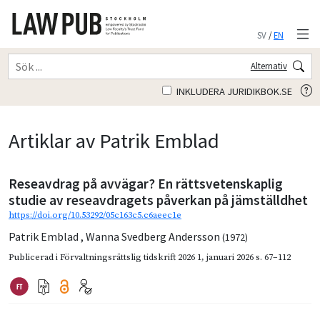
SV
/
EN
Alternativ
INKLUDERA JURIDIKBOK.SE
Artiklar av Patrik Emblad
Reseavdrag på avvägar? En rättsvetenskaplig
studie av reseavdragets påverkan på jämställdhet
https://doi.org/10.53292/05c163c5.c6aeec1e
Patrik Emblad
,
Wanna Svedberg Andersson
(1972)
Publicerad i
Förvaltningsrättslig tidskrift 2026 1
,
januari 2026
s. 67–112