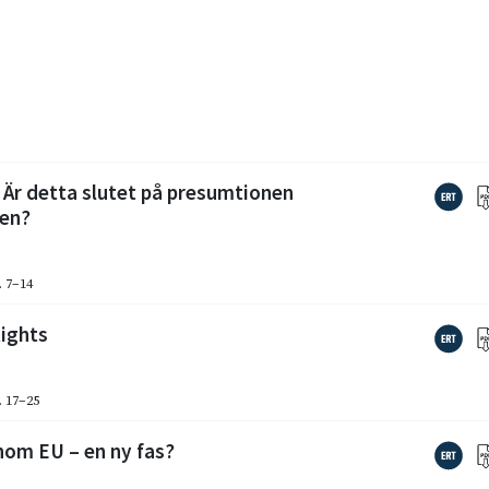
Är detta slutet på presumtionen
nen?
. 7–14
ights
. 17–25
inom EU – en ny fas?