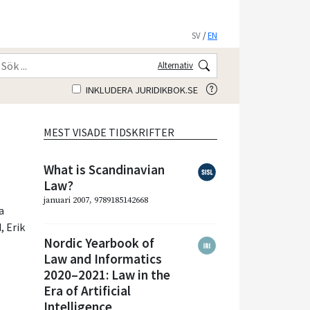
SV
/
EN
Alternativ
INKLUDERA JURIDIKBOK.SE
MEST VISADE TIDSKRIFTER
What is Scandinavian
Law?
januari 2007, 9789185142668
a
d
,
Erik
Nordic Yearbook of
Law and Informatics
2020–2021: Law in the
Era of Artificial
Intelligence