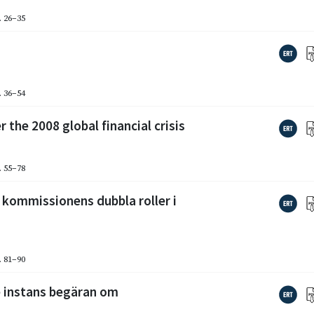
. 26–35
. 36–54
 the 2008 global financial crisis
. 55–78
 kommissionens dubbla roller i
. 81–90
e instans begäran om
n