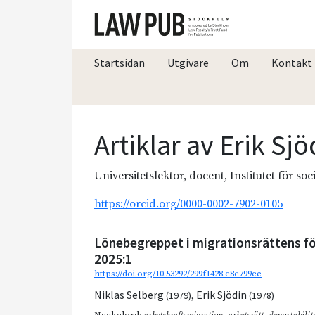
Startsidan
Utgivare
Om
Kontakt
Artiklar av Erik Sj
Universitetslektor, docent, Institutet för so
https://orcid.org/0000-0002-7902-0105
Lönebegreppet i migrationsrättens fö
2025:1
https://doi.org/10.53292/299f1428.c8c799ce
Niklas Selberg
,
Erik Sjödin
(1979)
(1978)
Nyckelord:
arbetskraftsmigration
,
arbetsrätt
,
deportabilit