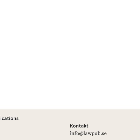
lications
Kontakt
info@lawpub.se