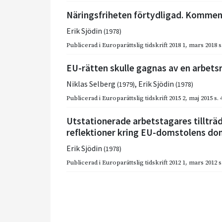
Näringsfriheten förtydligad. Kommenta
Erik Sjödin
(1978)
Publicerad i
Europarättslig tidskrift 2018 1
,
mars 2018
s
EU-rätten skulle gagnas av en arbets
Niklas Selberg
,
Erik Sjödin
(1979)
(1978)
Publicerad i
Europarättslig tidskrift 2015 2
,
maj 2015
s.
Utstationerade arbetstagares tillträ
reflektioner kring EU-domstolens do
Erik Sjödin
(1978)
Publicerad i
Europarättslig tidskrift 2012 1
,
mars 2012
s