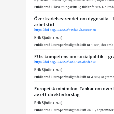
Publicerad i
Förvaltningsrättslig tidskrift 2025 4
,
oktob
Överträdelseärendet om dygnsvila – E
arbetstid
https://doi.org/10.53292/445d5b7b.05c184e8
Erik Sjödin
(1978)
Publicerad i
Europarättslig tidskrift nr 4 2024
,
decembe
EU:s kompetens om socialpolitik – g
https://doi.org/10.53292/2ad372c6.3b4dad60
Erik Sjödin
(1978)
Publicerad i
Europarättslig tidskrift nr 3 2023
,
septemb
Europeisk minimilön. Tankar om över
av ett direktivförslag
Erik Sjödin
(1978)
Publicerad i
Europarättslig tidskrift 2021 3
,
september 