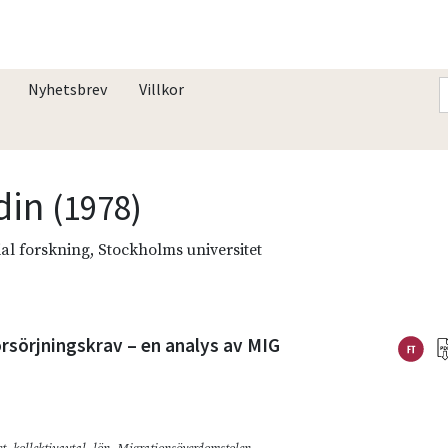
Nyhetsbrev
Villkor
ödin
(1978)
cial forskning, Stockholms universitet
rsörjningskrav – en analys av MIG
et
,
kollektivavtal
,
lön
,
Migrationsöverdomstolen