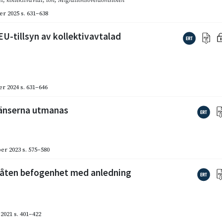
er 2025
s. 631–638
U-tillsyn av kollektivavtalad
r 2024
s. 631–646
ränserna utmanas
er 2023
s. 575–580
låten befogenhet med anledning
2021
s. 401–422