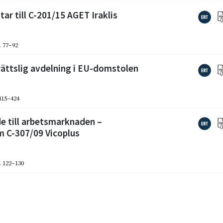
r till C-201/15 AGET Iraklis
. 77–92
rättslig avdelning i EU-domstolen
 415–424
de till arbetsmarknaden –
m C-307/09 Vicoplus
. 122–130