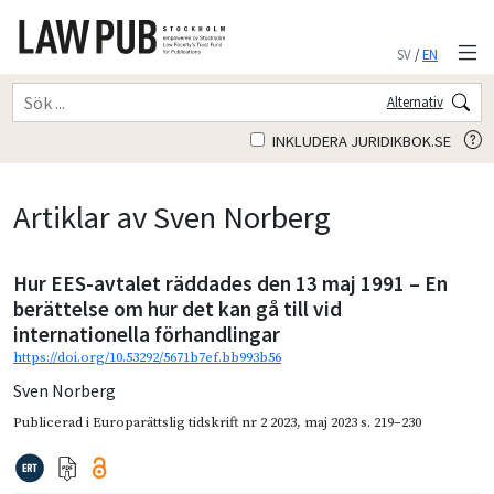
SV
/
EN
Alternativ
INKLUDERA JURIDIKBOK.SE
Artiklar av Sven Norberg
Hur EES-avtalet räddades den 13 maj 1991 – En
berättelse om hur det kan gå till vid
internationella förhandlingar
https://doi.org/10.53292/5671b7ef.bb993b56
Sven Norberg
Publicerad i
Europarättslig tidskrift nr 2 2023
,
maj 2023
s. 219–230