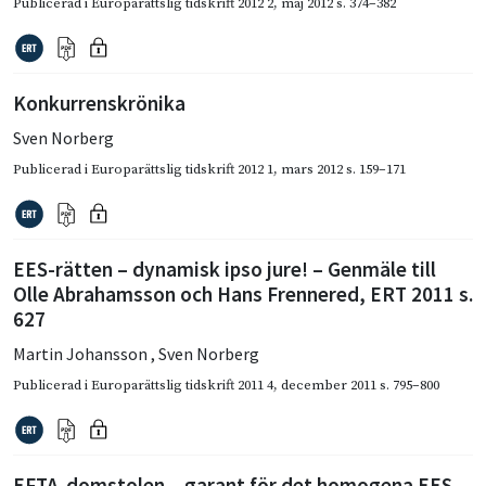
Publicerad i
Europarättslig tidskrift 2012 2
,
maj 2012
s. 374–382
Konkurrenskrönika
Sven Norberg
Publicerad i
Europarättslig tidskrift 2012 1
,
mars 2012
s. 159–171
EES-rätten – dynamisk ipso jure! – Genmäle till
Olle Abrahamsson och Hans Frennered, ERT 2011 s.
627
Martin Johansson
,
Sven Norberg
Publicerad i
Europarättslig tidskrift 2011 4
,
december 2011
s. 795–800
EFTA-domstolen – garant för det homogena EES.