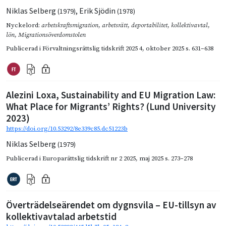
Niklas Selberg
,
Erik Sjödin
(1979)
(1978)
Nyckelord:
arbetskraftsmigration
,
arbetsrätt
,
deportabilitet
,
kollektivavtal
,
lön
,
Migrationsöverdomstolen
Publicerad i
Förvaltningsrättslig tidskrift 2025 4
,
oktober 2025
s. 631–638
Alezini Loxa, Sustainability and EU Migration Law:
What Place for Migrants’ Rights? (Lund University
2023)
https://doi.org/10.53292/8e339c85.dc51223b
Niklas Selberg
(1979)
Publicerad i
Europarättslig tidskrift nr 2 2025
,
maj 2025
s. 273–278
Överträdelseärendet om dygnsvila – EU-tillsyn av
kollektivavtalad arbetstid