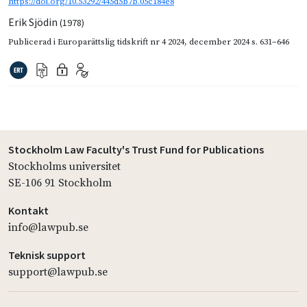
https://doi.org/10.53292/445d5b7b.05c184e8
Erik Sjödin
(1978)
Publicerad i
Europarättslig tidskrift nr 4 2024
,
december 2024
s. 631–646
Stockholm Law Faculty's Trust Fund for Publications
Stockholms universitet
SE-106 91 Stockholm
Kontakt
info@lawpub.se
Teknisk support
support@lawpub.se