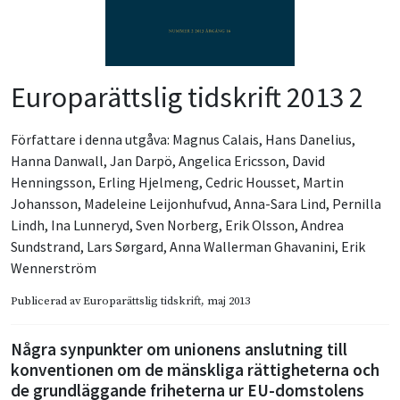
Europarättslig tidskrift 2013 2
Författare i denna utgåva:
Magnus Calais
,
Hans Danelius
,
Hanna Danwall
,
Jan Darpö
,
Angelica Ericsson
,
David
Henningsson
,
Erling Hjelmeng
,
Cedric Housset
,
Martin
Johansson
,
Madeleine Leijonhufvud
,
Anna-Sara Lind
,
Pernilla
Lindh
,
Ina Lunneryd
,
Sven Norberg
,
Erik Olsson
,
Andrea
Sundstrand
,
Lars Sørgard
,
Anna Wallerman Ghavanini
,
Erik
Wennerström
Publicerad av
Europarättslig tidskrift
, maj 2013
Några synpunkter om unionens anslutning till
konventionen om de mänskliga rättigheterna och
de grundläggande friheterna ur EU-domstolens