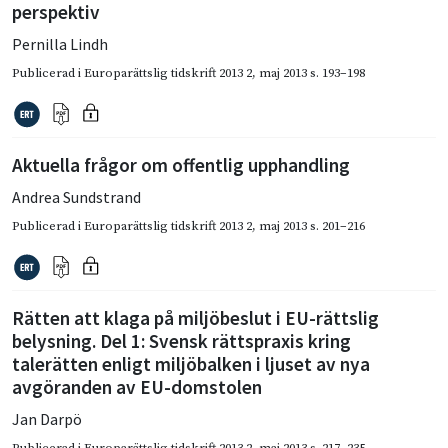
perspektiv
Pernilla Lindh
Publicerad i
Europarättslig tidskrift 2013 2
,
maj 2013
s. 193–198
Aktuella frågor om offentlig upphandling
Andrea Sundstrand
Publicerad i
Europarättslig tidskrift 2013 2
,
maj 2013
s. 201–216
Rätten att klaga på miljöbeslut i EU-rättslig
belysning. Del 1: Svensk rättspraxis kring
talerätten enligt miljöbalken i ljuset av nya
avgöranden av EU-domstolen
Jan Darpö
Publicerad i
Europarättslig tidskrift 2013 2
,
maj 2013
s. 217–235