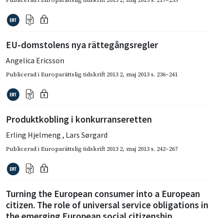
EU-domstolens nya rättegångsregler
Angelica Ericsson
Publicerad i
Europarättslig tidskrift 2013 2
,
maj 2013
s. 236–241
Produktkobling i konkurranseretten
Erling Hjelmeng
,
Lars Sørgard
Publicerad i
Europarättslig tidskrift 2013 2
,
maj 2013
s. 242–267
Turning the European consumer into a European
citizen. The role of universal service obligations in
the emerging European social citizenship