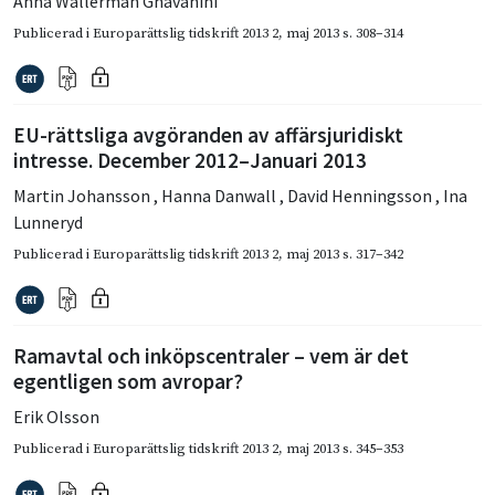
Anna Wallerman Ghavanini
Publicerad i
Europarättslig tidskrift 2013 2
,
maj 2013
s. 308–314
EU-rättsliga avgöranden av affärsjuridiskt
intresse. December 2012–Januari 2013
Martin Johansson
,
Hanna Danwall
,
David Henningsson
,
Ina
Lunneryd
Publicerad i
Europarättslig tidskrift 2013 2
,
maj 2013
s. 317–342
Ramavtal och inköpscentraler – vem är det
egentligen som avropar?
Erik Olsson
Publicerad i
Europarättslig tidskrift 2013 2
,
maj 2013
s. 345–353