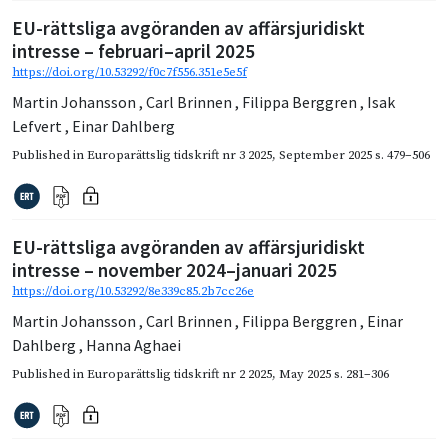
EU-rättsliga avgöranden av affärsjuridiskt
intresse – februari–april 2025
https://doi.org/10.53292/f0c7f556.351e5e5f
Martin Johansson
,
Carl Brinnen
,
Filippa Berggren
,
Isak
Lefvert
,
Einar Dahlberg
Published in
Europarättslig tidskrift nr 3 2025
,
September 2025
s. 479–506
EU-rättsliga avgöranden av affärsjuridiskt
intresse – november 2024–januari 2025
https://doi.org/10.53292/8e339c85.2b7cc26e
Martin Johansson
,
Carl Brinnen
,
Filippa Berggren
,
Einar
Dahlberg
,
Hanna Aghaei
Published in
Europarättslig tidskrift nr 2 2025
,
May 2025
s. 281–306