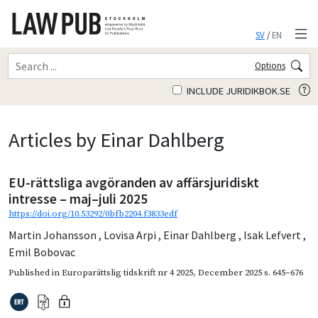
SV
/
EN
Options
INCLUDE JURIDIKBOK.SE
Articles by Einar Dahlberg
EU-rättsliga avgöranden av affärsjuridiskt
intresse – maj–juli 2025
https://doi.org/10.53292/0bfb2204.f3833edf
Martin Johansson
,
Lovisa Arpi
,
Einar Dahlberg
,
Isak Lefvert
,
Emil Bobovac
Published in
Europarättslig tidskrift nr 4 2025
,
December 2025
s. 645–676