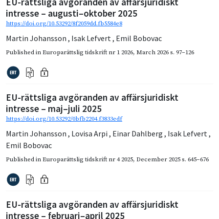
EU-rättsliga avgöranden av affärsjuridiskt
intresse – augusti–oktober 2025
https://doi.org/10.53292/8f2059dd.fb5584e8
Martin Johansson
,
Isak Lefvert
,
Emil Bobovac
Published in
Europarättslig tidskrift nr 1 2026
,
March 2026
s. 97–126
EU-rättsliga avgöranden av affärsjuridiskt
intresse – maj–juli 2025
https://doi.org/10.53292/0bfb2204.f3833edf
Martin Johansson
,
Lovisa Arpi
,
Einar Dahlberg
,
Isak Lefvert
,
Emil Bobovac
Published in
Europarättslig tidskrift nr 4 2025
,
December 2025
s. 645–676
EU-rättsliga avgöranden av affärsjuridiskt
intresse – februari–april 2025