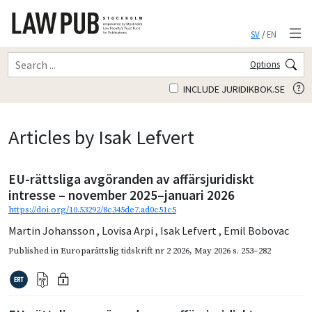
SV
/
EN
Options
INCLUDE JURIDIKBOK.SE
Articles by Isak Lefvert
EU-rättsliga avgöranden av affärsjuridiskt
intresse – november 2025–januari 2026
https://doi.org/10.53292/8c345de7.ad0c51c5
Martin Johansson
,
Lovisa Arpi
,
Isak Lefvert
,
Emil Bobovac
Published in
Europarättslig tidskrift nr 2 2026
,
May 2026
s. 253–282