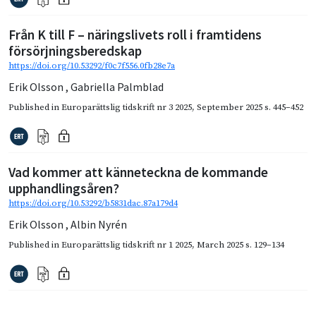
Från K till F – näringslivets roll i framtidens
försörjningsberedskap
https://doi.org/10.53292/f0c7f556.0fb28e7a
Erik Olsson
,
Gabriella Palmblad
Published in
Europarättslig tidskrift nr 3 2025
,
September 2025
s. 445–452
Vad kommer att känneteckna de kommande
upphandlingsåren?
https://doi.org/10.53292/b5831dac.87a179d4
Erik Olsson
,
Albin Nyrén
Published in
Europarättslig tidskrift nr 1 2025
,
March 2025
s. 129–134