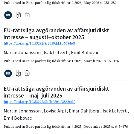
Published in
Europarättslig tidskrift nr 2 2026
,
May 2026
s. 253–282
EU-rättsliga avgöranden av affärsjuridiskt
intresse – augusti–oktober 2025
https://doi.org/10.53292/8f2059dd.fb5584e8
Martin Johansson
,
Isak Lefvert
,
Emil Bobovac
Published in
Europarättslig tidskrift nr 1 2026
,
March 2026
s. 97–126
EU-rättsliga avgöranden av affärsjuridiskt
intresse – maj–juli 2025
https://doi.org/10.53292/0bfb2204.f3833edf
Martin Johansson
,
Lovisa Arpi
,
Einar Dahlberg
,
Isak Lefvert
,
Emil Bobovac
Published in
Europarättslig tidskrift nr 4 2025
,
December 2025
s. 645–676