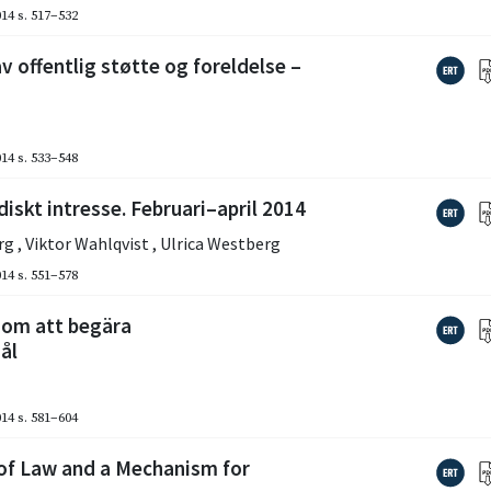
014
s. 517–532
 offentlig støtte og foreldelse –
014
s. 533–548
iskt intresse. Februari–april 2014
erg
,
Viktor Wahlqvist
,
Ulrica Westberg
014
s. 551–578
– om att begära
ål
014
s. 581–604
of Law and a Mechanism for