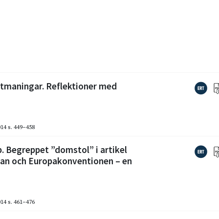
utmaningar. Reflektioner med
014
s. 449–458
 Begreppet ”domstol” i artikel
gan och Europakonventionen – en
014
s. 461–476