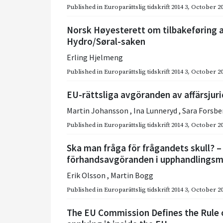
Published in
Europarättslig tidskrift 2014 3
,
October 2
Norsk Høyesterett om tilbakeføring av
Hydro/Søral-saken
Erling Hjelmeng
Published in
Europarättslig tidskrift 2014 3
,
October 2
EU-rättsliga avgöranden av affärsjurid
Martin Johansson
,
Ina Lunneryd
,
Sara Forsb
Published in
Europarättslig tidskrift 2014 3
,
October 2
Ska man fråga för frågandets skull? 
förhandsavgöranden i upphandlingsm
Erik Olsson
,
Martin Bogg
Published in
Europarättslig tidskrift 2014 3
,
October 2
The EU Commission Defines the Rule 