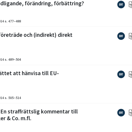
dligande, förändring, förbättring?
014
s. 477–488
öreträde och (indirekt) direkt
014
s. 489–504
ttet att hänvisa till EU-
014
s. 505–514
 En straffrättslig kommentar till
r & Co. m.fl.