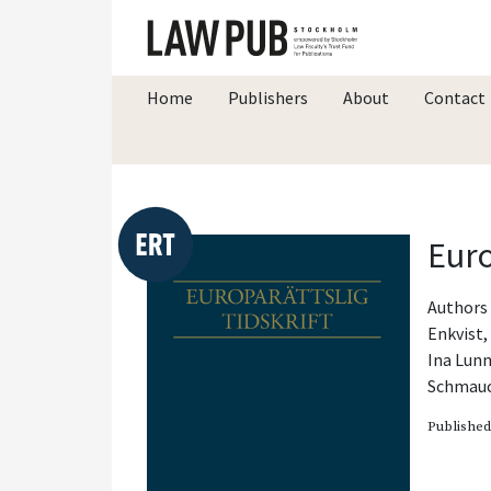
Home
Publishers
About
Contact
Euro
Authors 
Enkvist
Ina Lun
Schmau
Publishe