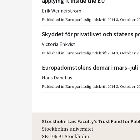
applying it inside the EU
Erik Wennerström
Published in
Europarättslig tidskrift 2014 3
,
October 2
Skyddet för privatlivet och statens po
Victoria Enkvist
Published in
Europarättslig tidskrift 2014 3
,
October 2
Europadomstolens domar i mars–juli
Hans Danelius
Published in
Europarättslig tidskrift 2014 3
,
October 2
Stockholm Law Faculty's Trust Fund for Pub
Stockholms universitet
SE-106 91 Stockholm