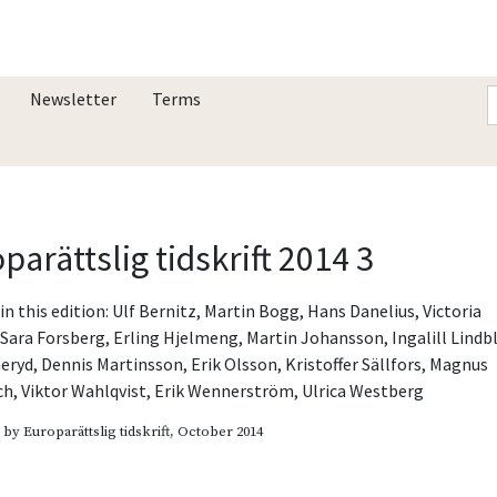
Newsletter
Terms
parättslig tidskrift 2014 3
in this edition:
Ulf Bernitz
,
Martin Bogg
,
Hans Danelius
,
Victoria
,
Sara Forsberg
,
Erling Hjelmeng
,
Martin Johansson
,
Ingalill Lind
neryd
,
Dennis Martinsson
,
Erik Olsson
,
Kristoffer Sällfors
,
Magnus
ch
,
Viktor Wahlqvist
,
Erik Wennerström
,
Ulrica Westberg
d by
Europarättslig tidskrift
, October 2014