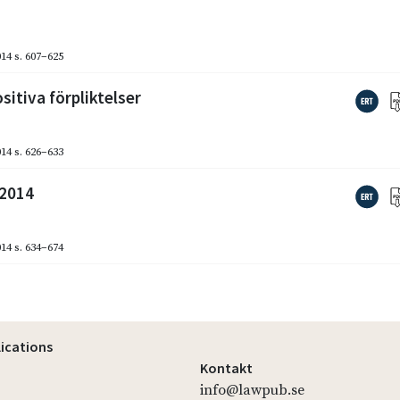
014
s. 607–625
sitiva förpliktelser
014
s. 626–633
 2014
014
s. 634–674
lications
Kontakt
info@lawpub.se