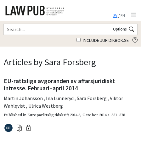
SV
/
EN
Options
INCLUDE JURIDIKBOK.SE
Articles by Sara Forsberg
EU-rättsliga avgöranden av affärsjuridiskt
intresse. Februari–april 2014
Martin Johansson
,
Ina Lunneryd
,
Sara Forsberg
,
Viktor
Wahlqvist
,
Ulrica Westberg
Published in
Europarättslig tidskrift 2014 3
,
October 2014
s. 551–578