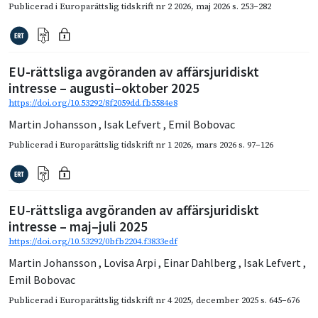
Publicerad i
Europarättslig tidskrift nr 2 2026
,
maj 2026
s. 253–282
EU-rättsliga avgöranden av affärsjuridiskt
intresse – augusti–oktober 2025
https://doi.org/10.53292/8f2059dd.fb5584e8
Martin Johansson
,
Isak Lefvert
,
Emil Bobovac
Publicerad i
Europarättslig tidskrift nr 1 2026
,
mars 2026
s. 97–126
EU-rättsliga avgöranden av affärsjuridiskt
intresse – maj–juli 2025
https://doi.org/10.53292/0bfb2204.f3833edf
Martin Johansson
,
Lovisa Arpi
,
Einar Dahlberg
,
Isak Lefvert
,
Emil Bobovac
Publicerad i
Europarättslig tidskrift nr 4 2025
,
december 2025
s. 645–676