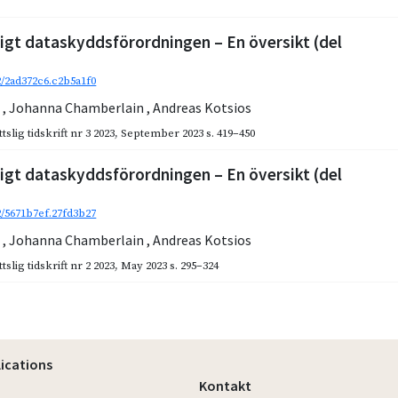
igt dataskyddsförordningen – En översikt (del
92/2ad372c6.c2b5a1f0
z
,
Johanna Chamberlain
,
Andreas Kotsios
slig tidskrift nr 3 2023
,
September 2023
s. 419–450
igt dataskyddsförordningen – En översikt (del
92/5671b7ef.27fd3b27
z
,
Johanna Chamberlain
,
Andreas Kotsios
slig tidskrift nr 2 2023
,
May 2023
s. 295–324
lications
Kontakt