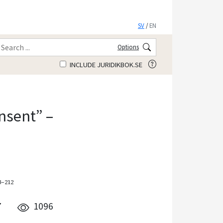
SV
/
EN
Options
INCLUDE JURIDIKBOK.SE
nsent” –
3–212
7
1096