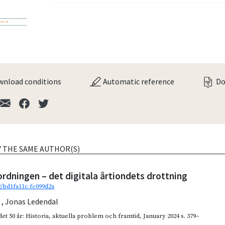
nload conditions
Automatic reference
Do
Y THE SAME AUTHOR(S)
dningen – det digitala årtiondets drottning
92/bd1fa11c.fc099d2a
z
,
Jonas Ledendal
et 50 år: Historia, aktuella problem och framtid
,
January 2024
s. 379–