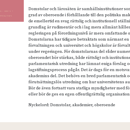
Domstolar och lärosäten är samhällsinstitutioner so
grad av oberoende i förhållande till den politiska mak
de emellertid en svag rättslig och institutionell ställn
grundlag är rudimentär och i lag mera allmänt håll
regleringen på förordningsnivå är mera omfattande o
Domstolarna har tidigare betraktats som närmast en 
förvaltningen och universitet och högskolor är förv
under regeringen. För domstolarnas del råder nume
oberoendet bör stärkas, både rättsligt och institutione
parlamentarisk utredning har lämnat eniga förslag o
lagstiftningsprocess pågår. Det är dags för en motsv
akademins del. Det behövs en bred parlamentarisk 
förutsättningslös utredning om hur universitetens a
Bör de även fortsatt vara statliga myndigheter med f
eller bör de ges en egen offentligrättslig organisatio
Nyckelord: Domstolar, akademier, oberoende