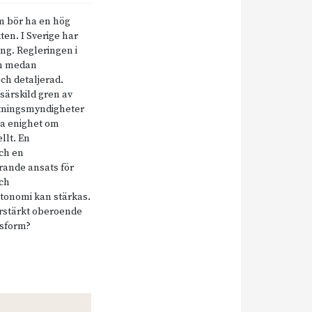
m bör ha en hög
ten. I Sverige har
ing. Regleringen i
en medan
ch detaljerad.
särskild gren av
altningsmyndigheter
ra enighet om
llt. En
ch en
arande ansats för
och
utonomi kan stärkas.
örstärkt oberoende
nsform?