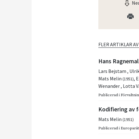
Ned
FLER ARTIKLAR A
Hans Ragnemalm
Lars Bejstam
,
Ulri
Mats Melin
,
E
(1951)
Wenander
,
Lotta 
Publicerad i
Förvaltnin
Kodifiering av f
Mats Melin
(1951)
Publicerad i
Europarätt