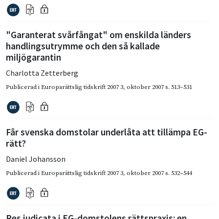
"Garanterat svårfångat" om enskilda länders
handlingsutrymme och den så kallade
miljögarantin
Charlotta Zetterberg
Publicerad i
Europarättslig tidskrift 2007 3
,
oktober 2007
s. 513–531
Får svenska domstolar underlåta att tillämpa EG-
rätt?
Daniel Johansson
Publicerad i
Europarättslig tidskrift 2007 3
,
oktober 2007
s. 532–544
Res judicata i EG-domstolens rättspraxis: en