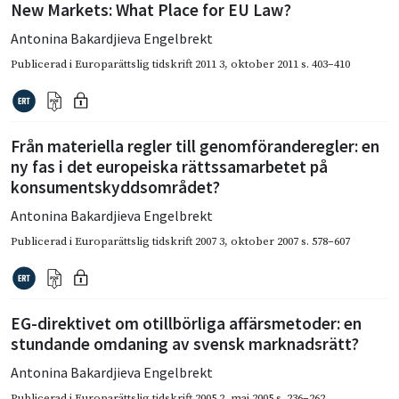
New Markets: What Place for EU Law?
Antonina Bakardjieva Engelbrekt
Publicerad i
Europarättslig tidskrift 2011 3
,
oktober 2011
s. 403–410
Från materiella regler till genomföranderegler: en
ny fas i det europeiska rättssamarbetet på
konsumentskyddsområdet?
Antonina Bakardjieva Engelbrekt
Publicerad i
Europarättslig tidskrift 2007 3
,
oktober 2007
s. 578–607
EG-direktivet om otillbörliga affärsmetoder: en
stundande omdaning av svensk marknadsrätt?
Antonina Bakardjieva Engelbrekt
Publicerad i
Europarättslig tidskrift 2005 2
,
maj 2005
s. 236–262