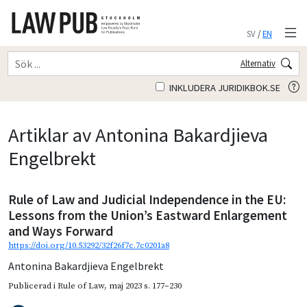
SV
/
EN
Alternativ
INKLUDERA JURIDIKBOK.SE
Artiklar av Antonina Bakardjieva
Engelbrekt
Rule of Law and Judicial Independence in the EU:
Lessons from the Union’s Eastward Enlargement
and Ways Forward
https://doi.org/10.53292/32f26f7c.7c0201a8
Antonina Bakardjieva Engelbrekt
Publicerad i
Rule of Law
,
maj 2023
s. 177–230