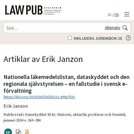
SV
/
EN
Alternativ
INKLUDERA JURIDIKBOK.SE
Artiklar av Erik Janzon
Nationella läkemedelslistan, dataskyddet och den
regionala självstyrelsen – en fallstudie i svensk e-
förvaltning
https://doi.org/10.53292/bd1fa11c.890a752c
Erik Janzon
Publicerad i
Dataskyddet 50 år: Historia, aktuella problem och framtid
,
januari 2024
s. 263–280