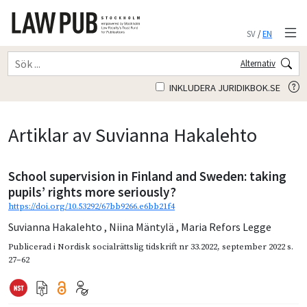
SV
/
EN
Alternativ
INKLUDERA JURIDIKBOK.SE
Artiklar av Suvianna Hakalehto
School supervision in Finland and Sweden: taking
pupils’ rights more seriously?
https://doi.org/10.53292/67bb9266.e6bb21f4
Suvianna Hakalehto
,
Niina Mäntylä
,
Maria Refors Legge
Publicerad i
Nordisk socialrättslig tidskrift nr 33.2022
,
september 2022
s.
27–62