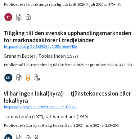
Publicerad i
Förvaltningsrättslig tidskrift 2026 3
,
juli 2026
s. 475–480
Tillgång till den svenska upphandlingsmarknaden
för marknadsaktörer i tredjeländer
https://doi.org/10.53292/f0c7f556.f6ce945e
Graham Butler
,
Tobias Indén
(1977)
Publicerad i
Europarättslig tidskrift nr 3 2025
,
september 2025
s. 339–354
Vi har ingen lokal(hyra)! – tjänstekoncession eller
lokalhyra
https://doi.org/10.53292/3722c055.21f0b033
Tobias Indén
,
Ulf Vannebäck
(1977)
(1969)
Publicerad i
Europarättslig tidskrift nr 2 2024
,
maj 2024
s. 253–266