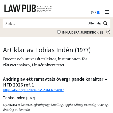
SV
/
EN
Alternativ
INKLUDERA JURIDIKBOK.SE
Artiklar av Tobias Indén
(1977)
Docent och universitetslektor, institutionen för
rättsvetenskap, Linnéuniversitetet.
Ändring av ett ramavtals övergripande karaktär –
HFD 2026 ref. 1
https://doi.org/10.53292/ba5659bf.b7c449f7
Tobias Indén
(1977)
Nyckelord:
kontrakt
,
offentlig upphandling
,
upphandling
,
väsentlig ändring
,
ändring av kontrakt