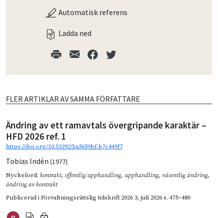
Automatisk referens
Ladda ned
FLER ARTIKLAR AV SAMMA FÖRFATTARE
Ändring av ett ramavtals övergripande karaktär –
HFD 2026 ref. 1
https://doi.org/10.53292/ba5659bf.b7c449f7
Tobias Indén
(1977)
Nyckelord:
kontrakt
,
offentlig upphandling
,
upphandling
,
väsentlig ändring
,
ändring av kontrakt
Publicerad i
Förvaltningsrättslig tidskrift 2026 3
,
juli 2026
s. 475–480