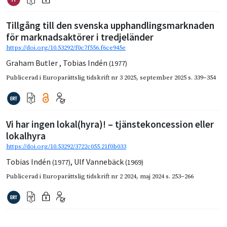
Tillgång till den svenska upphandlingsmarknaden
för marknadsaktörer i tredjeländer
https://doi.org/10.53292/f0c7f556.f6ce945e
Graham Butler
,
Tobias Indén
(1977)
Publicerad i
Europarättslig tidskrift nr 3 2025
,
september 2025
s. 339–354
Vi har ingen lokal(hyra)! – tjänstekoncession eller
lokalhyra
https://doi.org/10.53292/3722c055.21f0b033
Tobias Indén
,
Ulf Vannebäck
(1977)
(1969)
Publicerad i
Europarättslig tidskrift nr 2 2024
,
maj 2024
s. 253–266