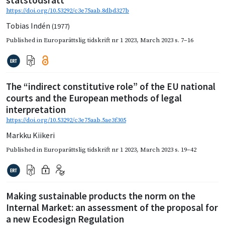
https://doi.org/10.53292/c3e75aab.8dbd327b
Tobias Indén
(1977)
Published in
Europarättslig tidskrift nr 1 2023
,
March 2023
s. 7–16
The “indirect constitutive role” of the EU national
courts and the European methods of legal
interpretation
https://doi.org/10.53292/c3e75aab.5ae3f305
Markku Kiikeri
Published in
Europarättslig tidskrift nr 1 2023
,
March 2023
s. 19–42
Making sustainable products the norm on the
Internal Market: an assessment of the proposal for
a new Ecodesign Regulation