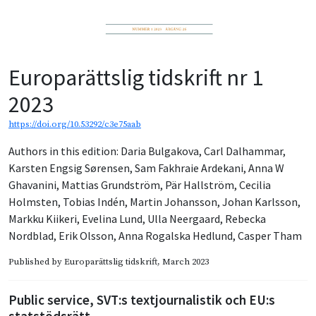
Europarättslig tidskrift nr 1
2023
https://doi.org/10.53292/c3e75aab
Authors in this edition:
Daria Bulgakova
,
Carl Dalhammar
,
Karsten Engsig Sørensen
,
Sam Fakhraie Ardekani
,
Anna W
Ghavanini
,
Mattias Grundström
,
Pär Hallström
,
Cecilia
Holmsten
,
Tobias Indén
,
Martin Johansson
,
Johan Karlsson
,
Markku Kiikeri
,
Evelina Lund
,
Ulla Neergaard
,
Rebecka
Nordblad
,
Erik Olsson
,
Anna Rogalska Hedlund
,
Casper Tham
Published by
Europarättslig tidskrift
, March 2023
Public service, SVT:s textjournalistik och EU:s
statstödsrätt