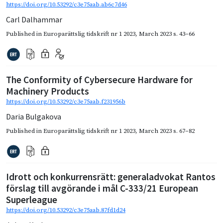
https://doi.org/10.53292/c3e75aab.ab6c7d46
Carl Dalhammar
Published in
Europarättslig tidskrift nr 1 2023
,
March 2023
s. 43–66
The Conformity of Cybersecure Hardware for
Machinery Products
https://doi.org/10.53292/c3e75aab.f231956b
Daria Bulgakova
Published in
Europarättslig tidskrift nr 1 2023
,
March 2023
s. 67–82
Idrott och konkurrensrätt: generaladvokat Rantos
förslag till avgörande i mål C-333/21 European
Superleague
https://doi.org/10.53292/c3e75aab.87fd1d24