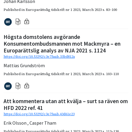
Johan Karlsson
Published in
Europarättslig tidskrift nr 1 2023
,
March 2023
s. 83–100
Högsta domstolens avgörande
Konsumentombudsmannen mot Mackmyra – en
Europarättslig analys av NJA 2021 s. 1124
https://doi.org/10.53292/c3e75aab.33bd812a
Mattias Grundström
Published in
Europarättslig tidskrift nr 1 2023
,
March 2023
s. 103–110
Att kommentera utan att kvälja – surt sa räven om
HFD 2022 ref. 41
https://doi.org/10.53292/c3e75aab.43d61e23
Erik Olsson
,
Casper Tham
Published in
Europarättslig tidskrift nr 1 2023
,
March 2023
s. 113–130