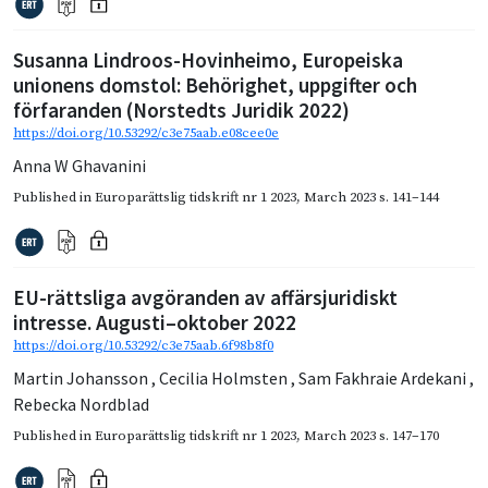
Susanna Lindroos-Hovinheimo, Europeiska
unionens domstol: Behörighet, uppgifter och
förfaranden (Norstedts Juridik 2022)
https://doi.org/10.53292/c3e75aab.e08cee0e
Anna W Ghavanini
Published in
Europarättslig tidskrift nr 1 2023
,
March 2023
s. 141–144
EU-rättsliga avgöranden av affärsjuridiskt
intresse. Augusti–oktober 2022
https://doi.org/10.53292/c3e75aab.6f98b8f0
Martin Johansson
,
Cecilia Holmsten
,
Sam Fakhraie Ardekani
,
Rebecka Nordblad
Published in
Europarättslig tidskrift nr 1 2023
,
March 2023
s. 147–170