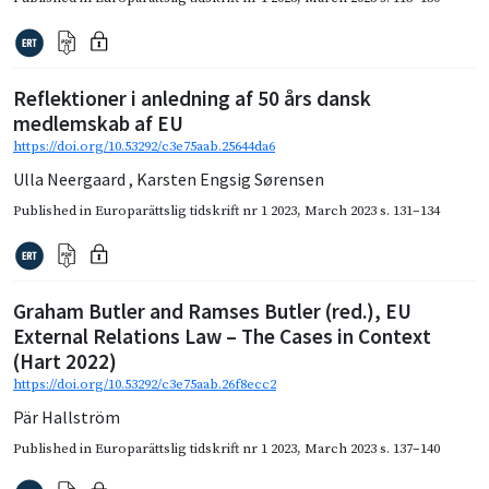
Reflektioner i anledning af 50 års dansk
medlemskab af EU
https://doi.org/10.53292/c3e75aab.25644da6
Ulla Neergaard
,
Karsten Engsig Sørensen
Published in
Europarättslig tidskrift nr 1 2023
,
March 2023
s. 131–134
Graham Butler and Ramses Butler (red.), EU
External Relations Law – The Cases in Context
(Hart 2022)
https://doi.org/10.53292/c3e75aab.26f8ecc2
Pär Hallström
Published in
Europarättslig tidskrift nr 1 2023
,
March 2023
s. 137–140