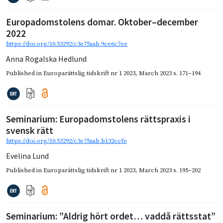
Europadomstolens domar. Oktober–december
2022
https://doi.org/10.53292/c3e75aab.9ce6c7ee
Anna Rogalska Hedlund
Published in
Europarättslig tidskrift nr 1 2023
,
March 2023
s. 171–194
Seminarium: Europadomstolens rättspraxis i
svensk rätt
https://doi.org/10.53292/c3e75aab.b132ccfe
Evelina Lund
Published in
Europarättslig tidskrift nr 1 2023
,
March 2023
s. 195–202
Seminarium: ”Aldrig hört ordet… vaddå rättsstat”