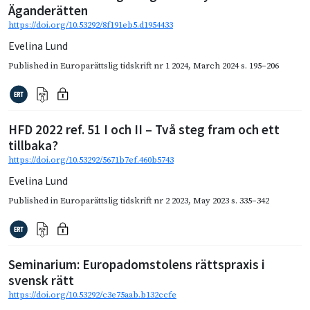
Äganderätten
https://doi.org/10.53292/8f191eb5.d1954433
Evelina Lund
Published in
Europarättslig tidskrift nr 1 2024
,
March 2024
s. 195–206
HFD 2022 ref. 51 I och II – Två steg fram och ett
tillbaka?
https://doi.org/10.53292/5671b7ef.460b5743
Evelina Lund
Published in
Europarättslig tidskrift nr 2 2023
,
May 2023
s. 335–342
Seminarium: Europadomstolens rättspraxis i
svensk rätt
https://doi.org/10.53292/c3e75aab.b132ccfe