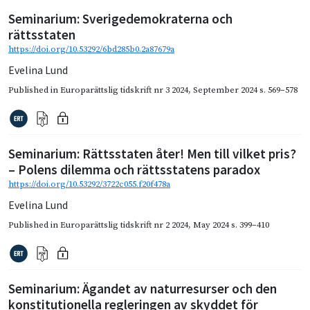
Seminarium: Sverigedemokraterna och
rättsstaten
https://doi.org/10.53292/6bd285b0.2a87679a
Evelina Lund
Published in
Europarättslig tidskrift nr 3 2024
,
September 2024
s. 569–578
Seminarium: Rättsstaten åter! Men till vilket pris?
– Polens dilemma och rättsstatens paradox
https://doi.org/10.53292/3722c055.f20f478a
Evelina Lund
Published in
Europarättslig tidskrift nr 2 2024
,
May 2024
s. 399–410
Seminarium: Ägandet av naturresurser och den
konstitutionella regleringen av skyddet för