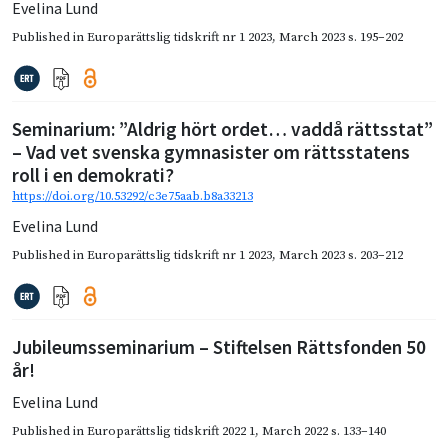
Evelina Lund
Published in
Europarättslig tidskrift nr 1 2023
,
March 2023
s. 195–202
Seminarium: ”Aldrig hört ordet… vaddå rättsstat”
– Vad vet svenska gymnasister om rättsstatens
roll i en demokrati?
https://doi.org/10.53292/c3e75aab.b8a33213
Evelina Lund
Published in
Europarättslig tidskrift nr 1 2023
,
March 2023
s. 203–212
Jubileumsseminarium – Stiftelsen Rättsfonden 50
år!
Evelina Lund
Published in
Europarättslig tidskrift 2022 1
,
March 2022
s. 133–140