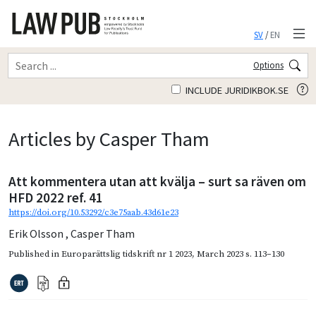
SV
/
EN
Options
INCLUDE JURIDIKBOK.SE
Articles by Casper Tham
Att kommentera utan att kvälja – surt sa räven om
HFD 2022 ref. 41
https://doi.org/10.53292/c3e75aab.43d61e23
Erik Olsson
,
Casper Tham
Published in
Europarättslig tidskrift nr 1 2023
,
March 2023
s. 113–130