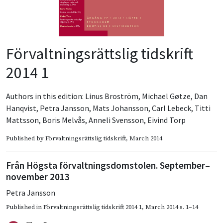
Förvaltningsrättslig tidskrift
2014 1
Authors in this edition:
Linus Broström
,
Michael Gøtze
,
Dan
Hanqvist
,
Petra Jansson
,
Mats Johansson
,
Carl Lebeck
,
Titti
Mattsson
,
Boris Melvås
,
Anneli Svensson
,
Eivind Torp
Published by
Förvaltningsrättslig tidskrift
, March 2014
Från Högsta förvaltningsdomstolen. September–
november 2013
Petra Jansson
Published in
Förvaltningsrättslig tidskrift 2014 1
,
March 2014
s. 1–14