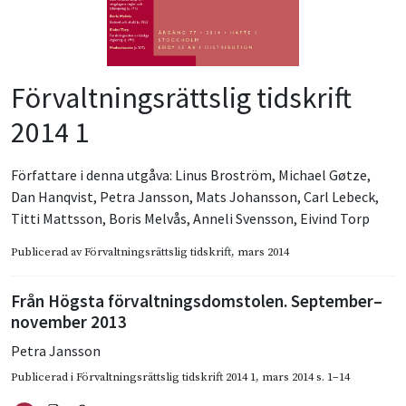
Förvaltningsrättslig tidskrift
2014 1
Författare i denna utgåva:
Linus Broström
,
Michael Gøtze
,
Dan Hanqvist
,
Petra Jansson
,
Mats Johansson
,
Carl Lebeck
,
Titti Mattsson
,
Boris Melvås
,
Anneli Svensson
,
Eivind Torp
Publicerad av
Förvaltningsrättslig tidskrift
, mars 2014
Från Högsta förvaltningsdomstolen. September–
november 2013
Petra Jansson
Publicerad i
Förvaltningsrättslig tidskrift 2014 1
,
mars 2014
s. 1–14