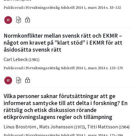
Publicerad i
Förvaltningsrättslig tidskrift 2014 1
,
mars 2014
s. 55–132
Normkonflikter mellan svensk rätt och EKMR –
något om kravet på ”klart stöd” i EKMR för att
åsidosätta svensk rätt
Carl Lebeck
(1981)
Publicerad i
Förvaltningsrättslig tidskrift 2014 1
,
mars 2014
s. 133–170
Vilka personer saknar förutsättningar att ge
informerat samtycke till att delta i forskning? En
rättslig och etisk diskussion rörande
etikprövningslagens regler och tillämpning
Linus Broström
,
Mats Johansson
,
Titti Mattsson
(1972)
(1964)
Publicerad i
Förvaltningsrättslig tidskrift 2014 1
,
mars 2014
s. 171–184