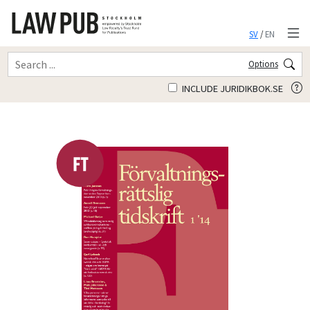
SV
/
EN
Options
INCLUDE JURIDIKBOK.SE