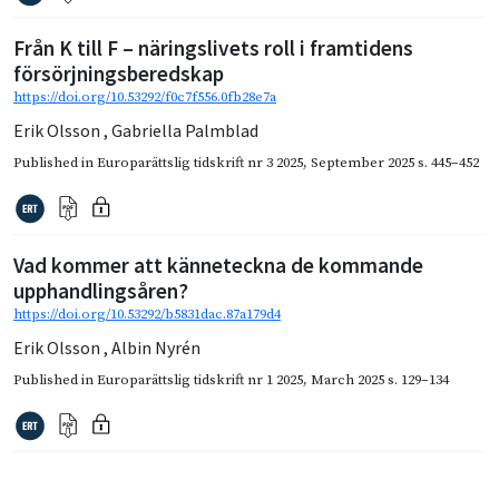
Från K till F – näringslivets roll i framtidens
försörjningsberedskap
https://doi.org/10.53292/f0c7f556.0fb28e7a
Erik Olsson
,
Gabriella Palmblad
Published in
Europarättslig tidskrift nr 3 2025
,
September 2025
s. 445–452
Vad kommer att känneteckna de kommande
upphandlingsåren?
https://doi.org/10.53292/b5831dac.87a179d4
Erik Olsson
,
Albin Nyrén
Published in
Europarättslig tidskrift nr 1 2025
,
March 2025
s. 129–134